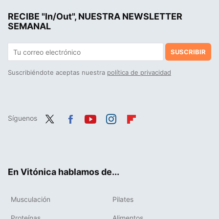
RECIBE "In/Out", NUESTRA NEWSLETTER
SEMANAL
SUSCRIBIR
Suscribiéndote aceptas nuestra
política de privacidad
Síguenos
Twit
Fac
You
Inst
Flip
ter
ebo
tub
agr
boa
ok
e
am
rd
En Vitónica hablamos de...
Musculación
Pilates
Proteínas
Alimentos