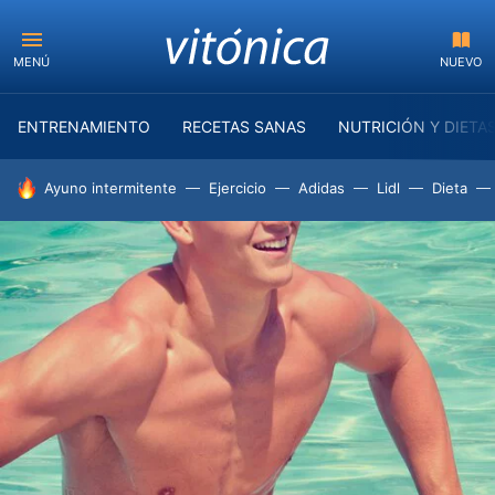
MENÚ
NUEVO
ENTRENAMIENTO
RECETAS SANAS
NUTRICIÓN Y DIETA
HOY SE HABLA DE
Ayuno intermitente
Ejercicio
Adidas
Lidl
Dieta