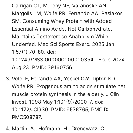
Carrigan CT, Murphy NE, Varanoske AN,
Margolis LM, Wolfe RR, Ferrando AA, Pasiakos
SM. Consuming Whey Protein with Added
Essential Amino Acids, Not Carbohydrate,
Maintains Postexercise Anabolism While
Underfed. Med Sci Sports Exerc. 2025 Jan
1;57(1):70-80. doi:
10.1249/MSS.0000000000003541. Epub 2024
Aug 23. PMID: 39160756.
Volpi E, Ferrando AA, Yeckel CW, Tipton KD,
Wolfe RR. Exogenous amino acids stimulate net
muscle protein synthesis in the elderly. J Clin
Invest. 1998 May 1;101(9):2000-7. doi:
10.1172/JCI939. PMID: 9576765; PMCID:
PMC508787.
Martin, A., Hofmann, H., Drenowatz, C.,