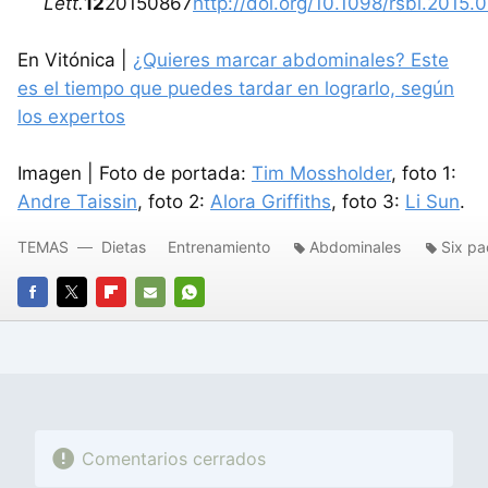
Lett.
12
20150867
http://doi.org/10.1098/rsbl.2015.
En Vitónica |
¿Quieres marcar abdominales? Este
es el tiempo que puedes tardar en lograrlo, según
los expertos
Imagen | Foto de portada:
Tim Mossholder
, foto 1:
Andre Taissin
, foto 2:
Alora Griffiths
, foto 3:
Li Sun
.
TEMAS
Dietas
Entrenamiento
Abdominales
Six pa
FACEBOOK
TWITTER
FLIPBOARD
E-
WHATSAPP
MAIL
Comentarios cerrados