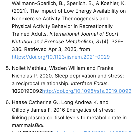
Wallmann-Sperlich, B., Sperlich, B., & Koehler, K.
(2021). The Impact of Low Energy Availability on
Nonexercise Activity Thermogenesis and
Physical Activity Behavior in Recreationally
Trained Adults.
International Journal of Sport
Nutrition and Exercise Metabolism
,
31
(4), 329-
336. Retrieved Apr 3, 2025, from
https://doi.org/10.1123/ijsnem.2021-0029
Nollet Mathieu, Wisden William and Franks
Nicholas P. 2020. Sleep deprivation and stress:
a reciprocal relationship.
Interface Focus.
10
20190092
http://doi.org/10.1098/rsfs.2019.0092
Haase Catherine G., Long Andrea K. and
Gillooly James F. 2016 Energetics of stress:
linking plasma cortisol levels to metabolic rate in
mammals
Biol.