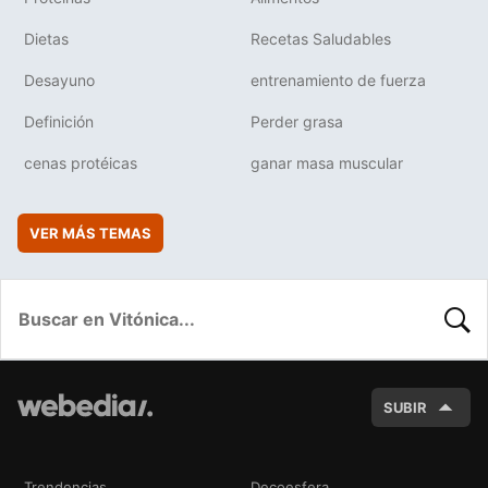
Dietas
Recetas Saludables
Desayuno
entrenamiento de fuerza
Definición
Perder grasa
cenas protéicas
ganar masa muscular
VER MÁS TEMAS
BUSC
SUBIR
Trendencias
Decoesfera