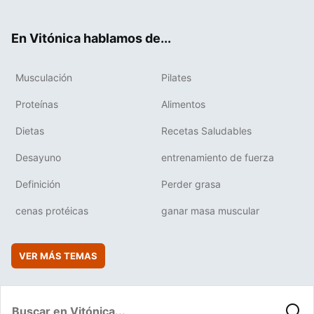
ter
ebo
tub
agr
boa
ok
e
am
rd
En Vitónica hablamos de...
Musculación
Pilates
Proteínas
Alimentos
Dietas
Recetas Saludables
Desayuno
entrenamiento de fuerza
Definición
Perder grasa
cenas protéicas
ganar masa muscular
VER MÁS TEMAS