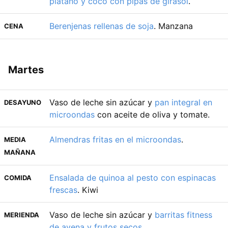
plátano y coco con pipas de girasol
.
Berenjenas rellenas de soja
. Manzana
CENA
Martes
Vaso de leche sin azúcar y
pan integral en
DESAYUNO
microondas
con aceite de oliva y tomate.
Almendras fritas en el microondas
.
MEDIA
MAÑANA
Ensalada de quinoa al pesto con espinacas
COMIDA
frescas
. Kiwi
Vaso de leche sin azúcar y
barritas fitness
MERIENDA
de avena y frutos secos
.