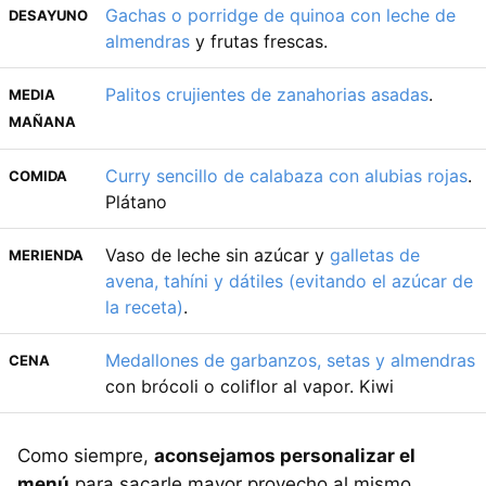
Gachas o porridge de quinoa con leche de
DESAYUNO
almendras
y frutas frescas.
Palitos crujientes de zanahorias asadas
.
MEDIA
MAÑANA
Curry sencillo de calabaza con alubias rojas
.
COMIDA
Plátano
Vaso de leche sin azúcar y
galletas de
MERIENDA
avena, tahíni y dátiles (evitando el azúcar de
la receta)
.
Medallones de garbanzos, setas y almendras
CENA
con brócoli o coliflor al vapor. Kiwi
Como siempre,
aconsejamos personalizar el
menú
para sacarle mayor provecho al mismo,