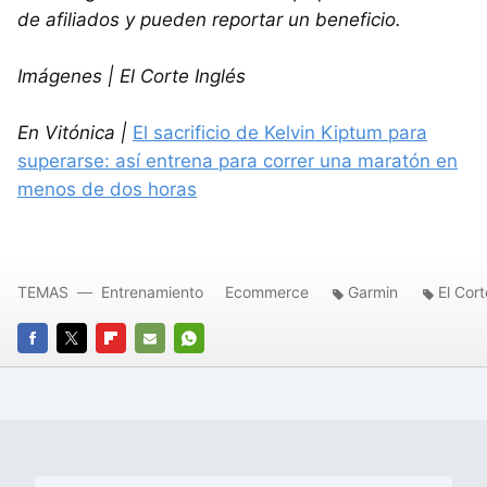
de afiliados y pueden reportar un beneficio.
Imágenes | El Corte Inglés
En Vitónica |
El sacrificio de Kelvin Kiptum para
superarse: así entrena para correr una maratón en
menos de dos horas
TEMAS
Entrenamiento
Ecommerce
Garmin
El Cor
FACEBOOK
TWITTER
FLIPBOARD
E-
WHATSAPP
MAIL