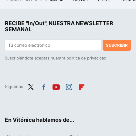
El outlet de El Corte Inglés liquida las sábanas de algodón tan cómodas y elegantes como las de un hotel
Estas son las tendencias fitness que más se demandarán en España en 2025
RECIBE "In/Out", NUESTRA NEWSLETTER
Las dos elevaciones laterales que aún no has probado para que tus hombros crezcan
SEMANAL
SUSCRIBIR
Suscribiéndote aceptas nuestra
política de privacidad
Síguenos
Twit
Fac
You
Inst
Flip
ter
ebo
tub
agr
boa
ok
e
am
rd
En Vitónica hablamos de...