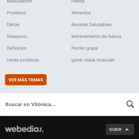
Musculación
Pilates
Proteínas
Alimentos
Dietas
Recetas Saludables
Desayuno
entrenamiento de fuerza
Definición
Perder grasa
cenas protéicas
ganar masa muscular
VER MÁS TEMAS
BUSC
SUBIR