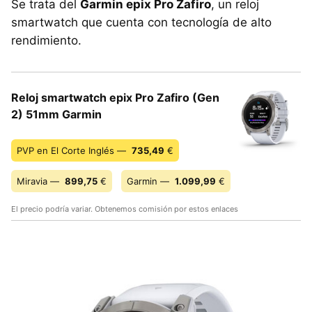
Se trata del
Garmin epix Pro Zafiro
, un reloj
smartwatch que cuenta con tecnología de alto
rendimiento.
Reloj smartwatch epix Pro Zafiro (Gen
2) 51mm Garmin
PVP en El Corte Inglés —
735,49
€
Miravia —
899,75
€
Garmin —
1.099,99
€
El precio podría variar. Obtenemos comisión por estos enlaces