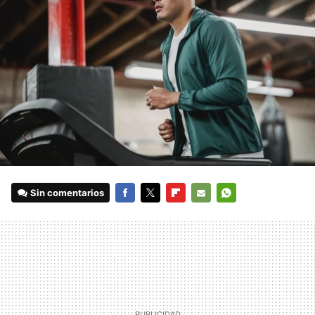
Sin comentarios
FACEBOOK
TWITTER
FLIPBOARD
E-
WHATSAPP
MAIL