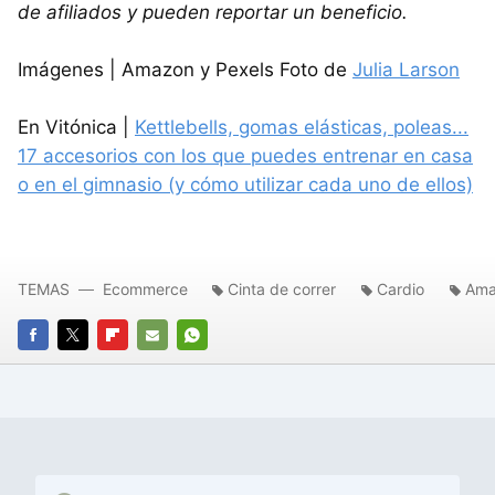
de afiliados y pueden reportar un beneficio.
Imágenes | Amazon y Pexels Foto de
Julia Larson
En Vitónica |
Kettlebells, gomas elásticas, poleas...
17 accesorios con los que puedes entrenar en casa
o en el gimnasio (y cómo utilizar cada uno de ellos)
TEMAS
Ecommerce
Cinta de correr
Cardio
Ama
FACEBOOK
TWITTER
FLIPBOARD
E-
WHATSAPP
MAIL