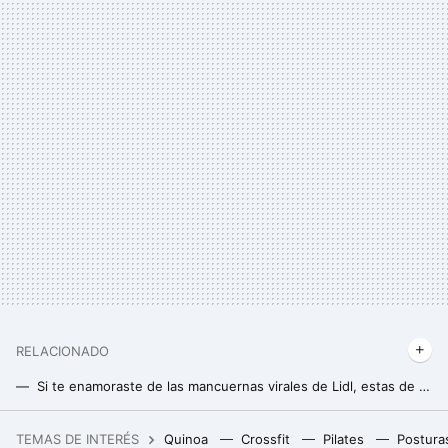
RELACIONADO
Si te enamoraste de las mancuernas virales de Lidl, estas de Amazon son de mejor calidad y cuestan mucho menos
Amazfit GTR 3 Pro: el reloj deportivo rebajado en Amazon con asistente de voz Alexa que está arrasando entre los deportistas
TEMAS DE INTERÉS
Quinoa
Crossfit
Pilates
Postura