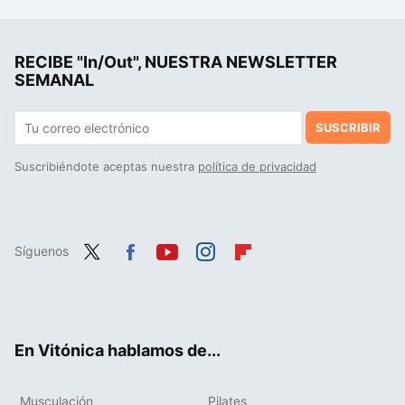
Los millonarios ya no usan la misma ropa todos los días, se han pasado a la macho aesthetic. Y tiene su razón de ser
Decathlon tiene por menos de 30 euros la chaqueta Columbia para salir a entrenar los días de frío y lluvia
RECIBE "In/Out", NUESTRA NEWSLETTER
Decathlon tiene a mitad de precio la chaqueta de montaña y trekking que te salvará los días de frío y lluvia
SEMANAL
SUSCRIBIR
Suscribiéndote aceptas nuestra
política de privacidad
Síguenos
Twit
Fac
You
Inst
Flip
ter
ebo
tub
agr
boa
ok
e
am
rd
En Vitónica hablamos de...
Musculación
Pilates