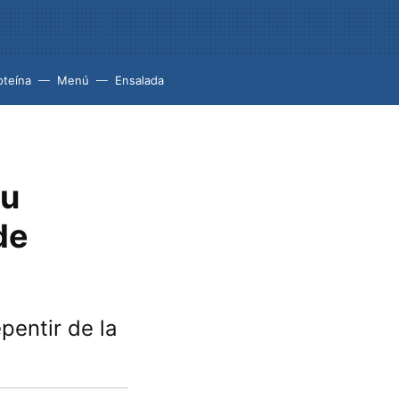
oteína
Menú
Ensalada
su
de
pentir de la