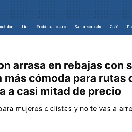
cathlon
Lidl
Freidora de aire
Supermercado
Café
Pr
on arrasa en rebajas con 
ta más cómoda para rutas 
a a casi mitad de precio
para mujeres ciclistas y no te vas a arre