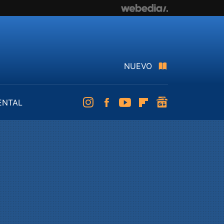
NUEVO
ENTAL
Instagram
Facebook
Youtube
Flipboard
googlenews