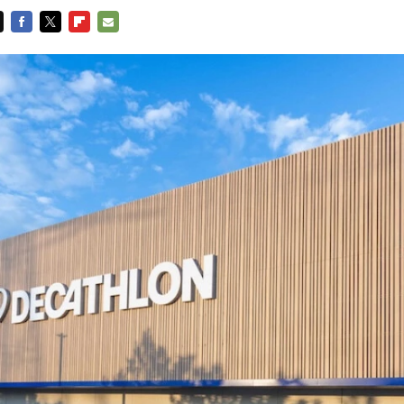
FACEBOOK
TWITTER
FLIPBOARD
E-
MAIL