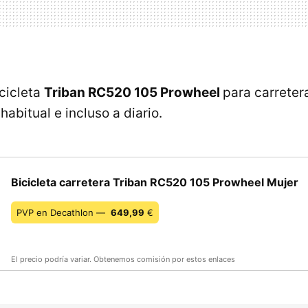
icicleta
Triban RC520 105 Prowheel
para carrete
abitual e incluso a diario.
Bicicleta carretera Triban RC520 105 Prowheel Mujer
PVP en Decathlon —
649,99
€
El precio podría variar. Obtenemos comisión por estos enlaces