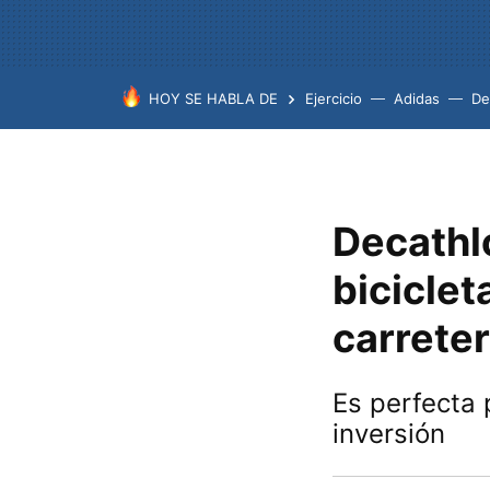
HOY SE HABLA DE
Ejercicio
Adidas
De
Decathl
bicicle
carreter
Es perfecta 
inversión