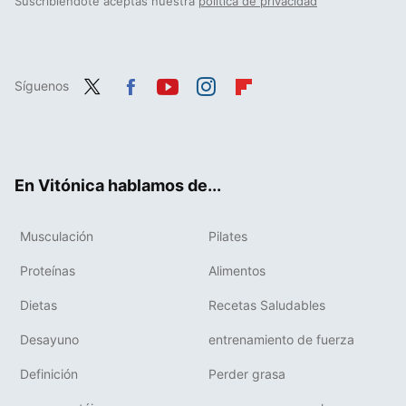
Suscribiéndote aceptas nuestra
política de privacidad
Síguenos
Twit
Fac
You
Inst
Flip
ter
ebo
tub
agr
boa
ok
e
am
rd
En Vitónica hablamos de...
Musculación
Pilates
Proteínas
Alimentos
Dietas
Recetas Saludables
Desayuno
entrenamiento de fuerza
Definición
Perder grasa