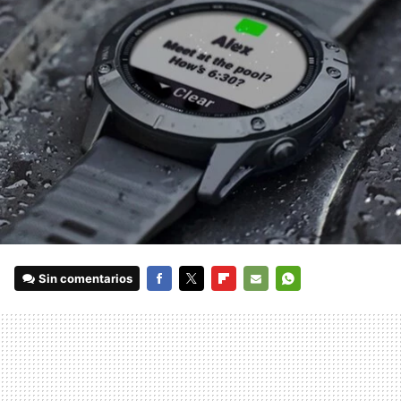
Sin comentarios
FACEBOOK
TWITTER
FLIPBOARD
E-
WHATSAPP
MAIL