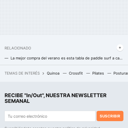
RELACIONADO
La mejor compra del verano es esta tabla de paddle surf a casi mitad de precio que apenas ocupa espacio en casa
El outlet de Nike tiene las zapatillas más cómodas para salir a caminar este verano rebajadas
TEMAS DE INTERÉS
Quinoa
Crossfit
Pilates
Postura
Héctor Núñez, farmacéutico: "El agua fría no sella la fibra capilar ni mejora el brillo, solo deja residuos en el pelo y por eso se ve brillante"
RECIBE "In/Out", NUESTRA NEWSLETTER
SEMANAL
SUSCRIBIR