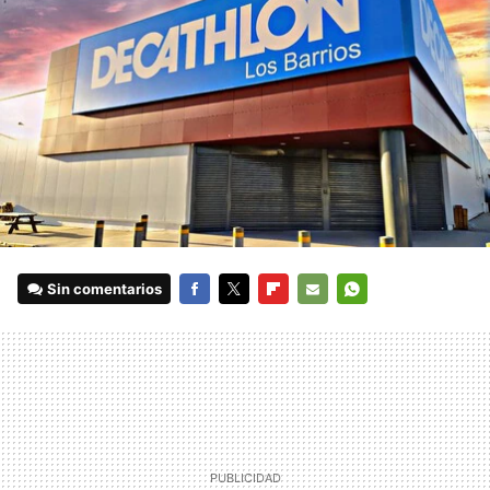
Sin comentarios
FACEBOOK
TWITTER
FLIPBOARD
E-
WHATSAPP
MAIL