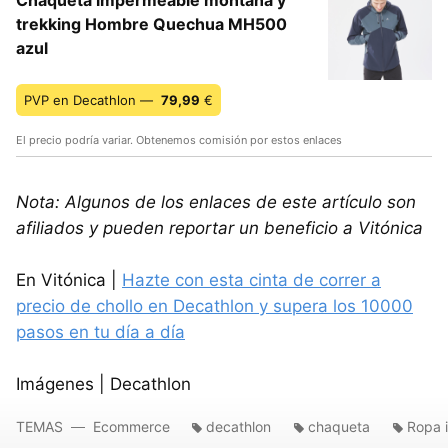
trekking Hombre Quechua MH500
azul
PVP en Decathlon —
79,99
€
El precio podría variar. Obtenemos comisión por estos enlaces
Nota: Algunos de los enlaces de este artículo son
afiliados y pueden reportar un beneficio a Vitónica
En Vitónica |
Hazte con esta cinta de correr a
precio de chollo en Decathlon y supera los 10000
pasos en tu día a día
Imágenes | Decathlon
TEMAS
Ecommerce
decathlon
chaqueta
Ropa 