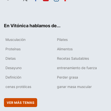
Twit
Fac
You
Inst
Flip
ter
ebo
tub
agr
boa
ok
e
am
rd
En Vitónica hablamos de...
Musculación
Pilates
Proteínas
Alimentos
Dietas
Recetas Saludables
Desayuno
entrenamiento de fuerza
Definición
Perder grasa
cenas protéicas
ganar masa muscular
VER MÁS TEMAS