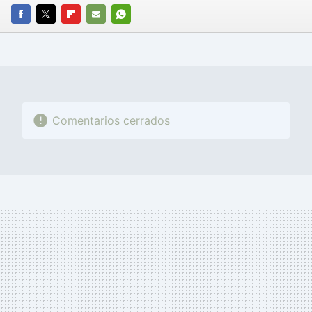
FACEBOOK
TWITTER
FLIPBOARD
E-
WHATSAPP
MAIL
Comentarios cerrados