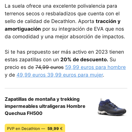
La suela ofrece una excelente polivalencia para
terrenos secos o resbaladizos que cuenta con el
sello de calidad de Decathlon. Aporta
tracción y
amortiguación
por su integración de EVA que nos
da comodidad y una mejor absorción de impactos.
Si te has propuesto ser más activo en 2023 tienen
estas zapatillas con un
20% de descuento.
Su
precio es de
74,99 euros
59,99 euros para hombre
y de
49,99 euros 39,99 euros para mujer
.
Zapatillas de montaña y trekking
impermeables ultraligeras Hombre
Quechua FH500
PVP en Decathlon —
59,99
€