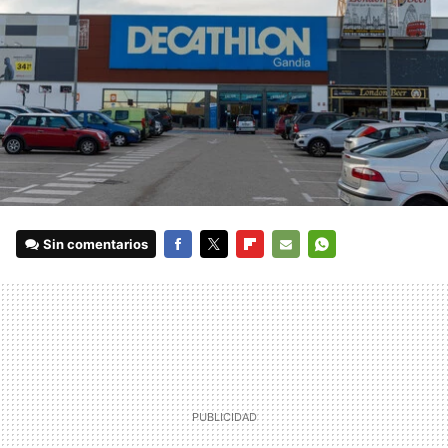
Sin comentarios
FACEBOOK
TWITTER
FLIPBOARD
E-
WHATSAPP
MAIL