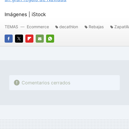
Imágenes | iStock
TEMAS
Ecommerce
decathlon
Rebajas
Zapatill
FACEBOOK
TWITTER
FLIPBOARD
E-
WHATSAPP
MAIL
Comentarios cerrados