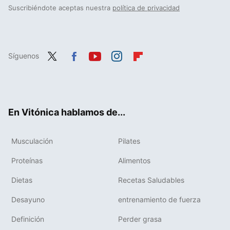
Suscribiéndote aceptas nuestra
política de privacidad
Síguenos
Twit
Fac
You
Inst
Flip
ter
ebo
tub
agr
boa
ok
e
am
rd
En Vitónica hablamos de...
Musculación
Pilates
Proteínas
Alimentos
Dietas
Recetas Saludables
Desayuno
entrenamiento de fuerza
Definición
Perder grasa