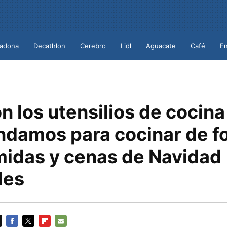
adona
Decathlon
Cerebro
Lidl
Aguacate
Café
En
n los utensilios de cocina
damos para cocinar de f
omidas y cenas de Navidad
les