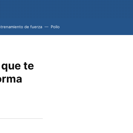
trenamiento de fuerza
Pollo
 que te
orma