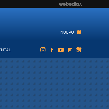
NUEVO
ENTAL
Instagram
Facebook
Youtube
Flipboard
googlenews