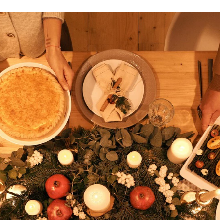
FACEBOOK
TWITTER
FLIPBOARD
E-
MAIL