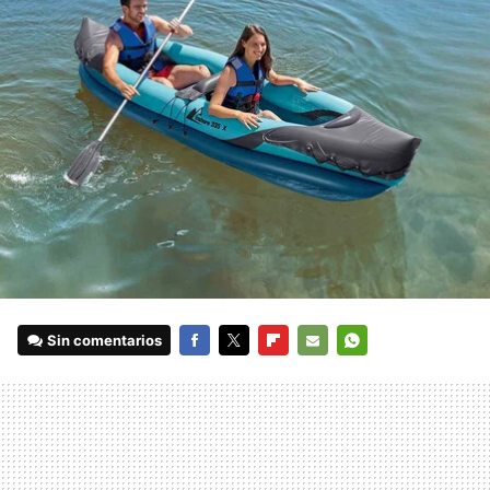
Sin comentarios
FACEBOOK
TWITTER
FLIPBOARD
E-
WHATSAPP
MAIL