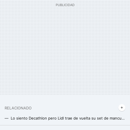
RELACIONADO
Lo siento Decathlon pero Lidl trae de vuelta su set de mancuernas viral con el que puedo entrenar en casa por menos de 20 euros
Lidl desploma al 60% de descuento la cinta de entrenamiento perfecta para hacer ejercicio sin salir de casa