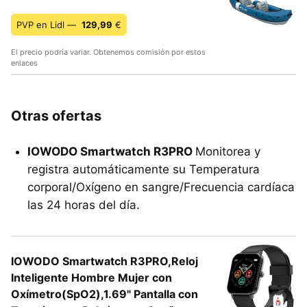
PVP en Lidl —
129,99
€
El precio podría variar. Obtenemos comisión por estos
enlaces
Otras ofertas
IOWODO Smartwatch R3PRO
Monitorea y
registra automáticamente su Temperatura
corporal/Oxígeno en sangre/Frecuencia cardíaca
las 24 horas del día.
IOWODO Smartwatch R3PRO,Reloj
Inteligente Hombre Mujer con
Oxímetro(SpO2),1.69" Pantalla con