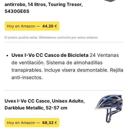
antirrobo, 14 litros, Touring Tresor,
5430GE6S
Hoy en Amazon —
44,20
€
El precio podría variar. Obtenemos comisión por estos enlaces
Uvex I-Vo CC Casco de Bicicleta
24 Ventanas
de ventilación. Sistema de almohadillas
transpirables. Incluye visera desmontable. Rejilla
anti-insectos.
Uvex I-Vo CC Casco, Unisex Adulto,
Darkblue Metallic, 52-57 cm
Hoy en Amazon —
68,32
€