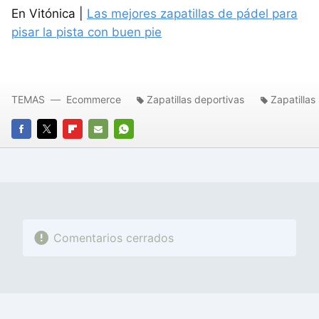
En Vitónica |
Las mejores zapatillas de pádel para
pisar la pista con buen pie
TEMAS
Ecommerce
Zapatillas deportivas
Zapatillas
FACEBOOK
TWITTER
FLIPBOARD
E-
WHATSAPP
MAIL
Comentarios cerrados