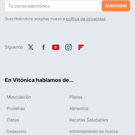
SUSCRIBIR
Suscribiéndote aceptas nuestra
política de privacidad
Síguenos
Twit
Fac
You
Inst
Flip
ter
ebo
tub
agr
boa
ok
e
am
rd
En Vitónica hablamos de...
Musculación
Pilates
Proteínas
Alimentos
Dietas
Recetas Saludables
Desayuno
entrenamiento de fuerza