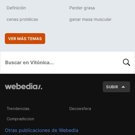
Definición
Perder grasa
cenas protéicas
ganar masa muscular
VER MÁS TEMAS
BUSC
SUBIR
Trendencias
Decoesfera
Compradiccion
Otras publicaciones de Webedia