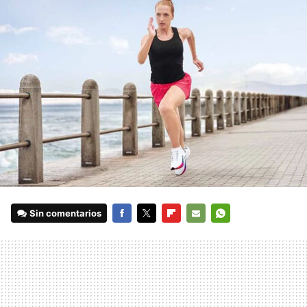
Sin comentarios
FACEBOOK
TWITTER
FLIPBOARD
E-
WHATSAPP
MAIL