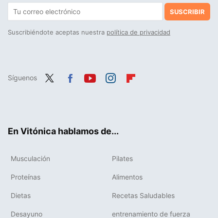
SUSCRIBIR
Suscribiéndote aceptas nuestra
política de privacidad
Síguenos
Twit
Fac
You
Inst
Flip
ter
ebo
tub
agr
boa
ok
e
am
rd
En Vitónica hablamos de...
Musculación
Pilates
Proteínas
Alimentos
Dietas
Recetas Saludables
Desayuno
entrenamiento de fuerza