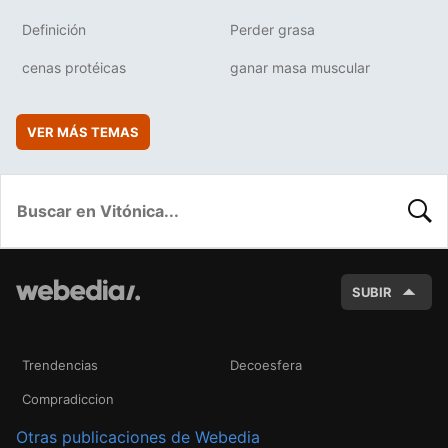
Definición
Perder grasa
cenas protéicas
ganar masa muscular
VER MÁS TEMAS
BUSC
SUBIR
Trendencias
Decoesfera
Compradiccion
Otras publicaciones de Webedia