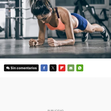
Sin comentarios
FACEBOOK
TWITTER
FLIPBOARD
E-
WHATSAPP
MAIL