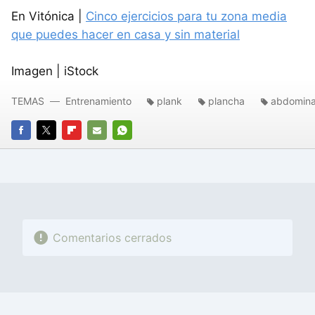
En Vitónica |
Cinco ejercicios para tu zona media
que puedes hacer en casa y sin material
Imagen | iStock
TEMAS
Entrenamiento
plank
plancha
abdominal
FACEBOOK
TWITTER
FLIPBOARD
E-
WHATSAPP
MAIL
Comentarios cerrados