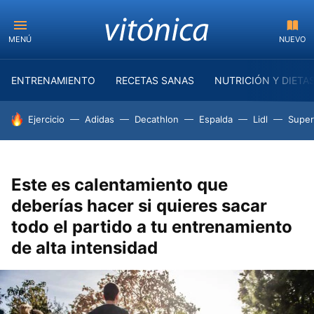
MENÚ
NUEVO
ENTRENAMIENTO
RECETAS SANAS
NUTRICIÓN Y DIETA
HOY SE HABLA DE
Ejercicio
Adidas
Decathlon
Espalda
Lidl
Supe
Este es calentamiento que
deberías hacer si quieres sacar
todo el partido a tu entrenamiento
de alta intensidad