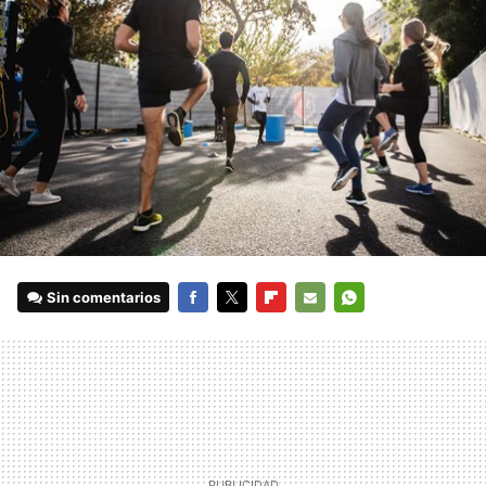
Sin comentarios
FACEBOOK
TWITTER
FLIPBOARD
E-
WHATSAPP
MAIL