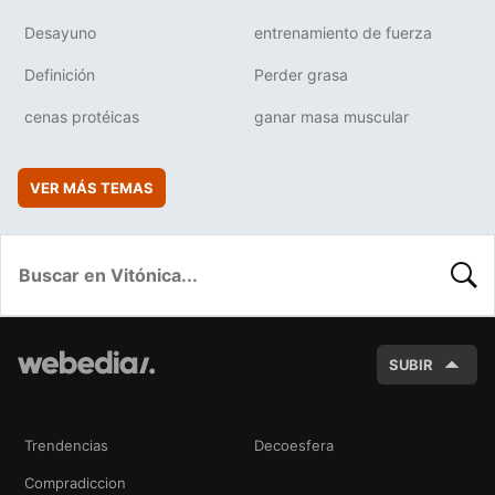
Desayuno
entrenamiento de fuerza
Definición
Perder grasa
cenas protéicas
ganar masa muscular
VER MÁS TEMAS
BUSC
SUBIR
Trendencias
Decoesfera
Compradiccion