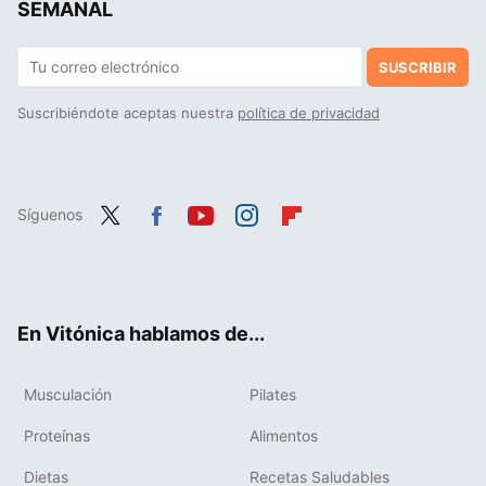
SEMANAL
SUSCRIBIR
Suscribiéndote aceptas nuestra
política de privacidad
Síguenos
Twit
Fac
You
Inst
Flip
ter
ebo
tub
agr
boa
ok
e
am
rd
En Vitónica hablamos de...
Musculación
Pilates
Proteínas
Alimentos
Dietas
Recetas Saludables