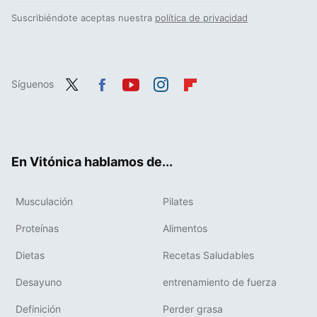
Suscribiéndote aceptas nuestra
política de privacidad
Síguenos
Twit
Fac
You
Inst
Flip
ter
ebo
tub
agr
boa
ok
e
am
rd
En Vitónica hablamos de...
Musculación
Pilates
Proteínas
Alimentos
Dietas
Recetas Saludables
Desayuno
entrenamiento de fuerza
Definición
Perder grasa