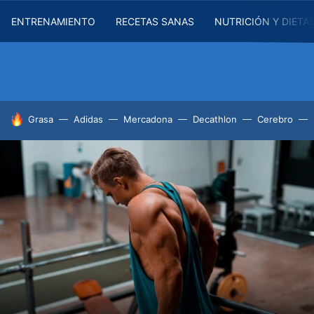
ENTRENAMIENTO
RECETAS SANAS
NUTRICIÓN Y DIETA
HOY SE HABLA DE
Grasa
Adidas
Mercadona
Decathlon
Cerebro