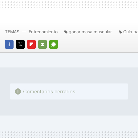
TEMAS
Entrenamiento
ganar masa muscular
Guía p
FACEBOOK
TWITTER
FLIPBOARD
E-
WHATSAPP
MAIL
Comentarios cerrados