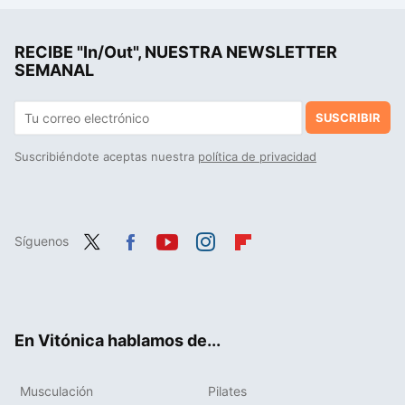
El verdadero significado de las agujetas al entrenar: esto es lo que nos quieren decir
RECIBE "In/Out", NUESTRA NEWSLETTER
Si la ciencia avalase algunas rutinas para ganar masa muscular serían estas
SEMANAL
SUSCRIBIR
Suscribiéndote aceptas nuestra
política de privacidad
Síguenos
Twit
Fac
You
Inst
Flip
ter
ebo
tub
agr
boa
ok
e
am
rd
En Vitónica hablamos de...
Musculación
Pilates