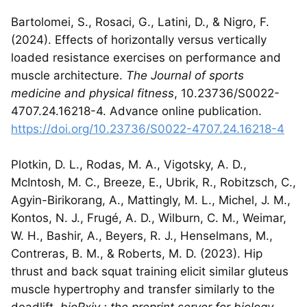
Bartolomei, S., Rosaci, G., Latini, D., & Nigro, F.
(2024). Effects of horizontally versus vertically
loaded resistance exercises on performance and
muscle architecture.
The Journal of sports
medicine and physical fitness
, 10.23736/S0022-
4707.24.16218-4. Advance online publication.
https://doi.org/10.23736/S0022-4707.24.16218-4
Plotkin, D. L., Rodas, M. A., Vigotsky, A. D.,
McIntosh, M. C., Breeze, E., Ubrik, R., Robitzsch, C.,
Agyin-Birikorang, A., Mattingly, M. L., Michel, J. M.,
Kontos, N. J., Frugé, A. D., Wilburn, C. M., Weimar,
W. H., Bashir, A., Beyers, R. J., Henselmans, M.,
Contreras, B. M., & Roberts, M. D. (2023). Hip
thrust and back squat training elicit similar gluteus
muscle hypertrophy and transfer similarly to the