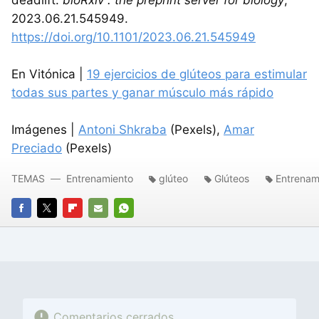
deadlift.
bioRxiv : the preprint server for biology
,
2023.06.21.545949.
https://doi.org/10.1101/2023.06.21.545949
En Vitónica |
19 ejercicios de glúteos para estimular
todas sus partes y ganar músculo más rápido
Imágenes |
Antoni Shkraba
(Pexels),
Amar
Preciado
(Pexels)
TEMAS
Entrenamiento
glúteo
Glúteos
Entrenam
FACEBOOK
TWITTER
FLIPBOARD
E-
WHATSAPP
MAIL
Comentarios cerrados