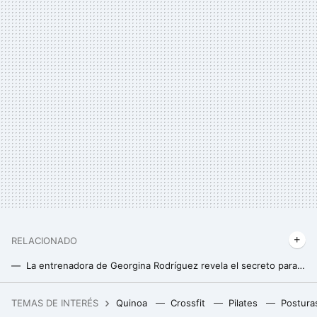
RELACIONADO
La entrenadora de Georgina Rodríguez revela el secreto para conseguir unos glúteos fuertes y con curvas
Sentadilla Sissy: en qué consiste este ejercicio ideal para fortalecer cuádriceps y trabajar el core
TEMAS DE INTERÉS
Quinoa
Crossfit
Pilates
Postura
El alcohol de tu cesta de Navidad también caduca: cómo conservar licores y destilados