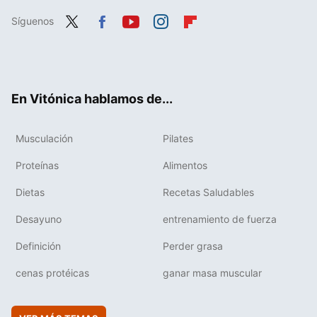
Síguenos
Twit
Fac
You
Inst
Flip
ter
ebo
tub
agr
boa
ok
e
am
rd
En Vitónica hablamos de...
Musculación
Pilates
Proteínas
Alimentos
Dietas
Recetas Saludables
Desayuno
entrenamiento de fuerza
Definición
Perder grasa
cenas protéicas
ganar masa muscular