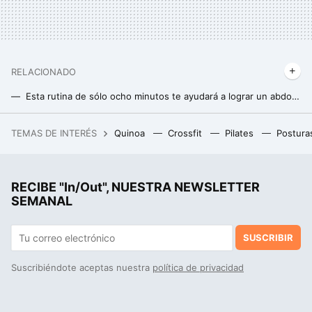
RELACIONADO
Esta rutina de sólo ocho minutos te ayudará a lograr un abdomen definido y tonificado
Entrena tus abdominales de pie con estos ejercicios
TEMAS DE INTERÉS
Quinoa
Crossfit
Pilates
Postura
Adiós AirPods: JBL tiene estos auriculares Bluetooth con cancelación de ruido y que son mucho más baratos
Adiós a hacer entre 8 y 12 repeticiones para ganar masa muscular: uno de los mayores expertos en fitness revela la forma más efectiva
RECIBE "In/Out", NUESTRA NEWSLETTER
Si quieres ganar masa muscular, este es el número óptimo de series que tienes que hacer a la semana
SEMANAL
SUSCRIBIR
Suscribiéndote aceptas nuestra
política de privacidad