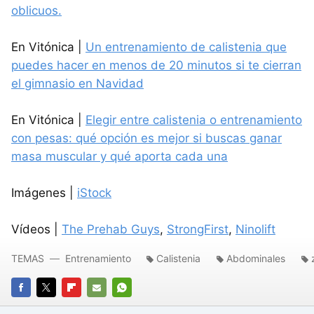
oblicuos.
En Vitónica |
Un entrenamiento de calistenia que
puedes hacer en menos de 20 minutos si te cierran
el gimnasio en Navidad
En Vitónica |
Elegir entre calistenia o entrenamiento
con pesas: qué opción es mejor si buscas ganar
masa muscular y qué aporta cada una
Imágenes |
iStock
Vídeos |
The Prehab Guys
,
StrongFirst
,
Ninolift
TEMAS
Entrenamiento
Calistenia
Abdominales
FACEBOOK
TWITTER
FLIPBOARD
E-
WHATSAPP