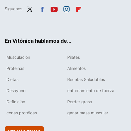
Síguenos
Twit
Fac
You
Inst
Flip
ter
ebo
tub
agr
boa
ok
e
am
rd
En Vitónica hablamos de...
Musculación
Pilates
Proteínas
Alimentos
Dietas
Recetas Saludables
Desayuno
entrenamiento de fuerza
Definición
Perder grasa
cenas protéicas
ganar masa muscular