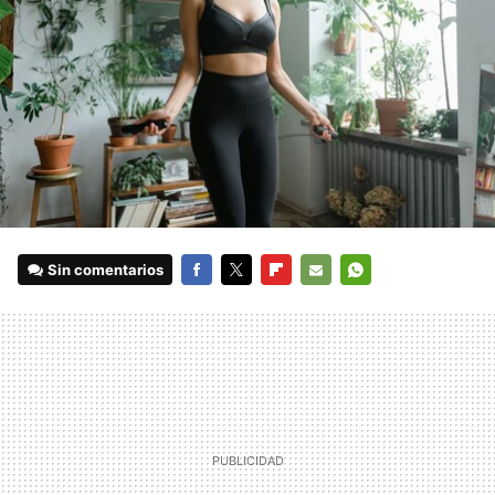
Sin comentarios
FACEBOOK
TWITTER
FLIPBOARD
E-
WHATSAPP
MAIL