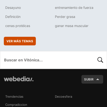
Desayuno
entrenamiento de fuerza
Definición
Perder grasa
cenas protéicas
ganar masa muscular
VER MÁS TEMAS
BUSC
SUBIR
Trendencias
Decoesfera
Compradiccion