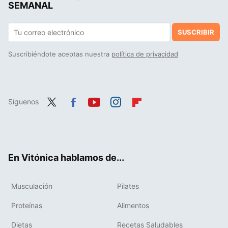
SEMANAL
SUSCRIBIR
Suscribiéndote aceptas nuestra
política de privacidad
Síguenos
Twit
Fac
You
Inst
Flip
ter
ebo
tub
agr
boa
ok
e
am
rd
En Vitónica hablamos de...
Musculación
Pilates
Proteínas
Alimentos
Dietas
Recetas Saludables