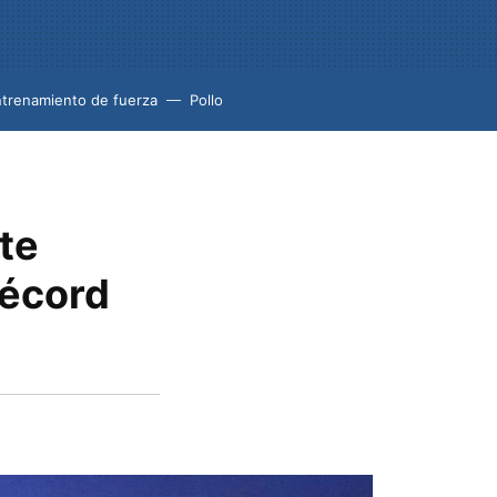
trenamiento de fuerza
Pollo
te
récord