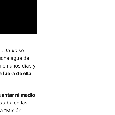
l
Titanic
se
ucha agua de
a en unos días y
fuera de ella
,
uantar ni medio
staba en las
a "Misión