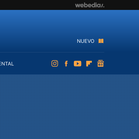
NUEVO
ENTAL
Instagram
Facebook
Youtube
Flipboard
googlenews