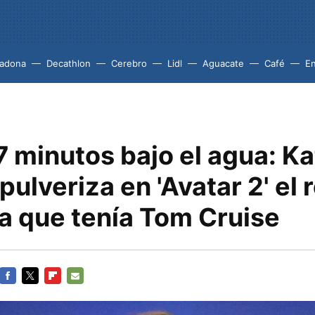
adona
Decathlon
Cerebro
Lidl
Aguacate
Café
En
 minutos bajo el agua: Ka
pulveriza en 'Avatar 2' el 
a que tenía Tom Cruise
FACEBOOK
TWITTER
FLIPBOARD
E-
MAIL