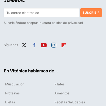
SEMANAL
SUSCRIBIR
Suscribiéndote aceptas nuestra
política de privacidad
Síguenos
Twit
Fac
You
Inst
Flip
ter
ebo
tub
agr
boa
ok
e
am
rd
En Vitónica hablamos de...
Musculación
Pilates
Proteínas
Alimentos
Dietas
Recetas Saludables