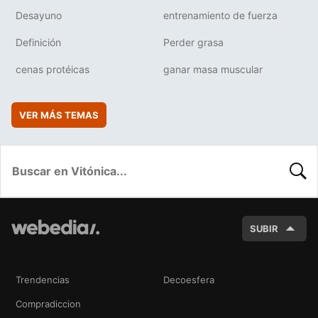
Desayuno
entrenamiento de fuerza
Definición
Perder grasa
cenas protéicas
ganar masa muscular
VER MÁS TEMAS
BUSC
SUBIR
Trendencias
Decoesfera
Compradiccion