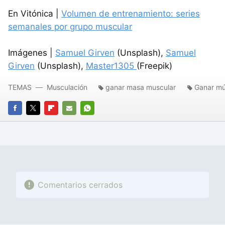
En Vitónica |
Volumen de entrenamiento: series
semanales por grupo muscular
Imágenes |
Samuel Girven
(Unsplash),
Samuel
Girven
(Unsplash),
Master1305
(Freepik)
TEMAS
Musculación
ganar masa muscular
Ganar mú
FACEBOOK
TWITTER
FLIPBOARD
E-
WHATSAPP
MAIL
Comentarios cerrados