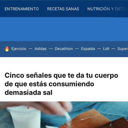
ENTRENAMIENTO
RECETAS SANAS
NUTRICIÓN Y DIETA
HOY SE HABLA DE
Ejercicio
Adidas
Decathlon
Espalda
Lidl
Supe
Cinco señales que te da tu cuerpo
de que estás consumiendo
demasiada sal