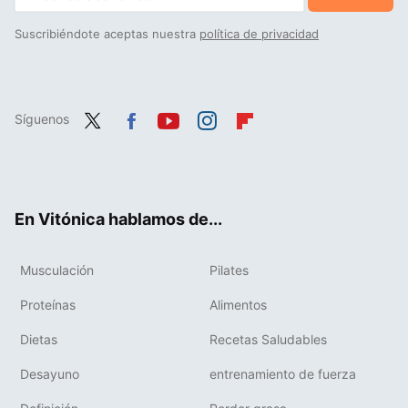
Suscribiéndote aceptas nuestra
política de privacidad
Síguenos
Twit
Fac
You
Inst
Flip
ter
ebo
tub
agr
boa
ok
e
am
rd
En Vitónica hablamos de...
Musculación
Pilates
Proteínas
Alimentos
Dietas
Recetas Saludables
Desayuno
entrenamiento de fuerza