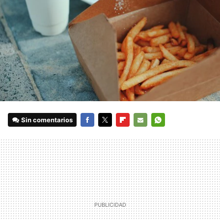
Sin comentarios
FACEBOOK
TWITTER
FLIPBOARD
E-
WHATSAPP
MAIL