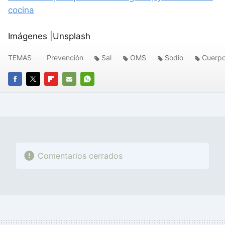
cocina
Imágenes |Unsplash
TEMAS
Prevención
Sal
OMS
Sodio
Cuerp
FACEBOOK
TWITTER
FLIPBOARD
E-
WHATSAPP
MAIL
Comentarios cerrados