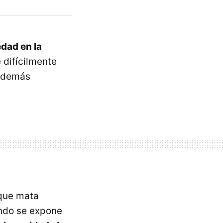
dad en la
 difícilmente
y demás
rque mata
ando se expone