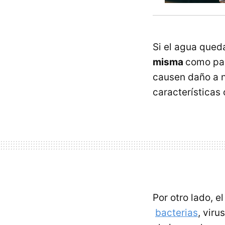
Si el agua qued
misma
como par
causen daño a n
características
Por otro lado, 
bacterias
, vir