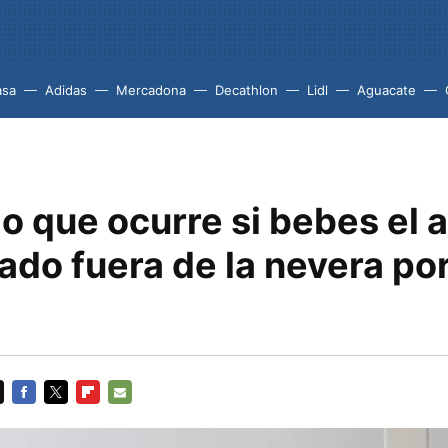
asa
Adidas
Mercadona
Decathlon
Lidl
Aguacate
lo que ocurre si bebes el
do fuera de la nevera por
FACEBOOK
TWITTER
FLIPBOARD
E-
MAIL