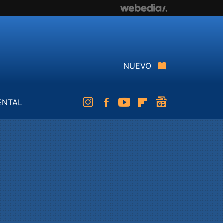
NUEVO
ENTAL
Instagram
Facebook
Youtube
Flipboard
googlenews