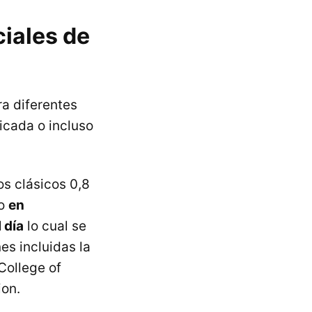
iales de
a diferentes
icada o incluso
os clásicos 0,8
to
en
 día
lo cual se
es incluidas la
College of
ion.