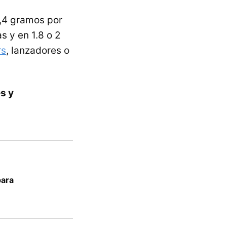
1,4 gramos por
s y en 1.8 o 2
rs
, lanzadores o
s y
para