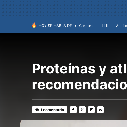
HOY SE HABLA DE
Cerebro
Lidl
Aceit
Proteínas y at
recomendacion
1 comentario
FACEBOOK
TWITTER
FLIPBOARD
E-
MAIL