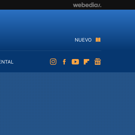
NUEVO
ENTAL
Instagram
Facebook
Youtube
Flipboard
googlenews