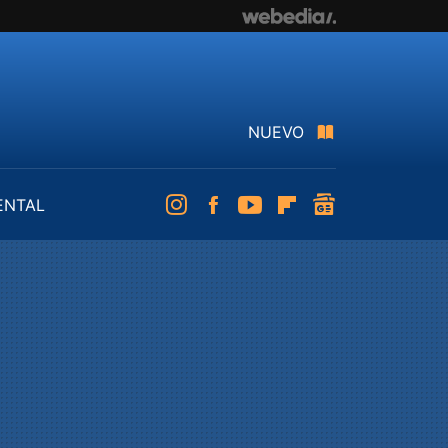
NUEVO
ENTAL
Instagram
Facebook
Youtube
Flipboard
googlenews