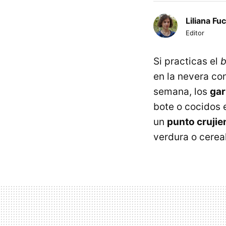
Liliana Fu
Editor
Si practicas el
b
en la nevera co
semana, los
gar
bote o cocidos 
un
punto crujie
verdura o cerea