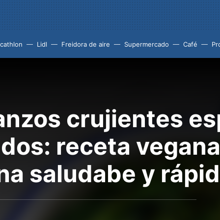
cathlon
Lidl
Freidora de aire
Supermercado
Café
Pr
anzos crujientes e
ados: receta vegana
na saludabe y rápi