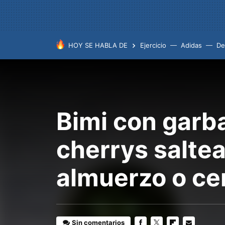
HOY SE HABLA DE
Ejercicio
Adidas
De
Bimi con garb
cherrys salte
almuerzo o ce
Sin comentarios