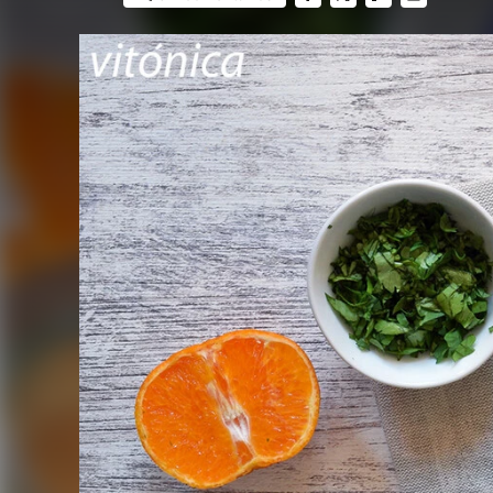
FACEBOOK
TWITTER
FLIPBOARD
E-
MAIL