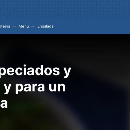
oteína
Menú
Ensalada
speciados y
 y para un
da