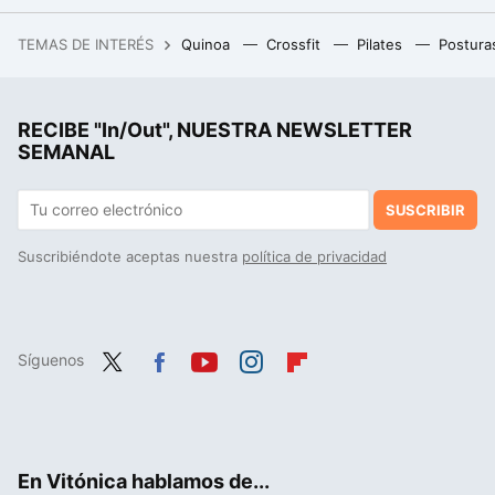
Huevos al horno sobre aguacate con queso de cabra. Receta saludable
TEMAS DE INTERÉS
Quinoa
Crossfit
Pilates
Postura
El vaso de un solo uso nació para salvar vidas, pero hoy se ha convertido en un importante foco de contaminación
RECIBE "In/Out", NUESTRA NEWSLETTER
SEMANAL
SUSCRIBIR
Suscribiéndote aceptas nuestra
política de privacidad
Síguenos
Twit
Fac
You
Inst
Flip
ter
ebo
tub
agr
boa
ok
e
am
rd
En Vitónica hablamos de...