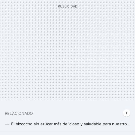
RELACIONADO
El bizcocho sin azúcar más delicioso y saludable para nuestros desayunos, se prepara con avena y sólo cinco ingredientes más
Las mejores tortitas proteicas de manzana para el desayuno pueden estar en tu mesa en sólo 5 minutos