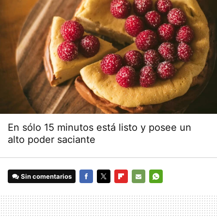
En sólo 15 minutos está listo y posee un
alto poder saciante
Sin comentarios
FACEBOOK
TWITTER
FLIPBOARD
E-
WHATSAPP
MAIL