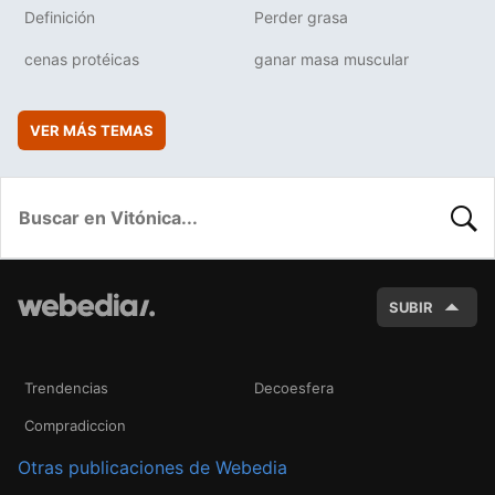
Definición
Perder grasa
cenas protéicas
ganar masa muscular
VER MÁS TEMAS
BUSC
SUBIR
Trendencias
Decoesfera
Compradiccion
Otras publicaciones de Webedia