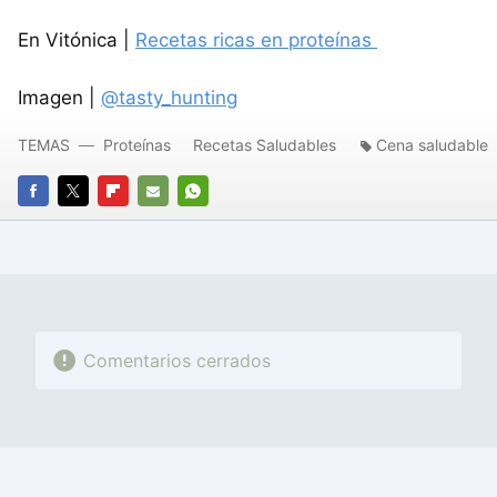
En Vitónica |
Recetas ricas en proteínas
Imagen |
@tasty_hunting
TEMAS
Proteínas
Recetas Saludables
Cena saludable
FACEBOOK
TWITTER
FLIPBOARD
E-
WHATSAPP
MAIL
Comentarios cerrados