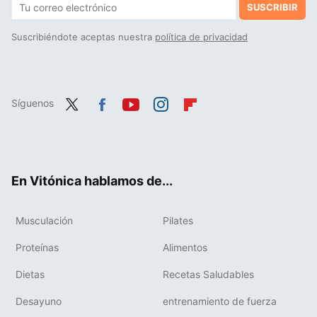
SUSCRIBIR
Suscribiéndote aceptas nuestra
política de privacidad
Síguenos
Twit
Fac
You
Inst
Flip
ter
ebo
tub
agr
boa
ok
e
am
rd
En Vitónica hablamos de...
Musculación
Pilates
Proteínas
Alimentos
Dietas
Recetas Saludables
Desayuno
entrenamiento de fuerza