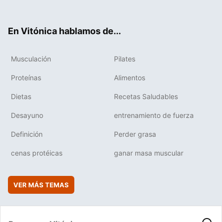
ter
ebo
tub
agr
boa
ok
e
am
rd
En Vitónica hablamos de...
Musculación
Pilates
Proteínas
Alimentos
Dietas
Recetas Saludables
Desayuno
entrenamiento de fuerza
Definición
Perder grasa
cenas protéicas
ganar masa muscular
VER MÁS TEMAS