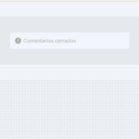
FACEBOOK
TWITTER
FLIPBOARD
E-
WHATSAPP
MAIL
Comentarios cerrados