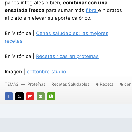
panes integrales o bien,
combinar con una
ensalada fresca
para sumar más
fibra
e hidratos
al plato sin elevar su aporte calórico.
En Vitónica |
Cenas saludables: las mejores
recetas
En Vitónica |
Recetas ricas en proteínas
Imagen |
cottonbro studio
TEMAS
Proteínas
Recetas Saludables
Receta
cen
FACEBOOK
TWITTER
FLIPBOARD
E-
WHATSAPP
MAIL