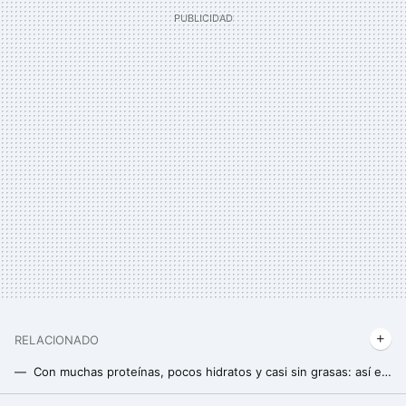
RELACIONADO
Con muchas proteínas, pocos hidratos y casi sin grasas: así es esta cena fácil que sólo lleva tres ingredientes
La cena proteica más fresca, y con bajo contenido en hidratos, se prepara con sólo cinco ingredientes y sin encender un fuego