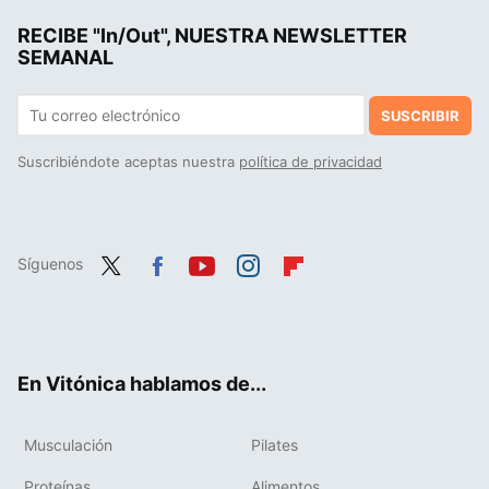
RECIBE "In/Out", NUESTRA NEWSLETTER
Colágeno para deportistas: ¿milagro para el rendimiento y las articulaciones o una simple moda?
SEMANAL
SUSCRIBIR
Suscribiéndote aceptas nuestra
política de privacidad
Síguenos
Twit
Fac
You
Inst
Flip
ter
ebo
tub
agr
boa
ok
e
am
rd
En Vitónica hablamos de...
Musculación
Pilates
Proteínas
Alimentos