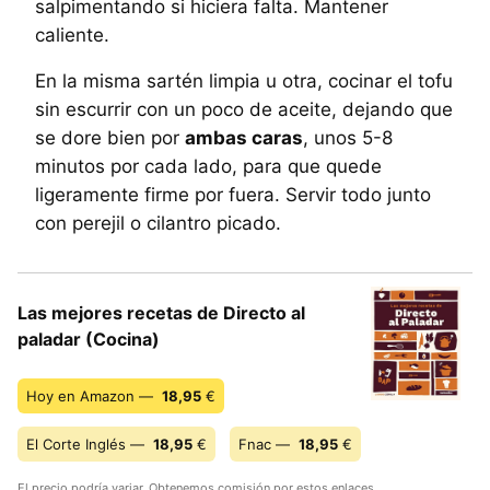
salpimentando si hiciera falta. Mantener
caliente.
En la misma sartén limpia u otra, cocinar el tofu
sin escurrir con un poco de aceite, dejando que
se dore bien por
ambas caras
, unos 5-8
minutos por cada lado, para que quede
ligeramente firme por fuera. Servir todo junto
con perejil o cilantro picado.
Las mejores recetas de Directo al
paladar (Cocina)
Hoy en Amazon —
18,95
€
El Corte Inglés —
18,95
€
Fnac —
18,95
€
El precio podría variar. Obtenemos comisión por estos enlaces