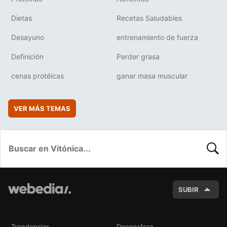
Dietas
Recetas Saludables
Desayuno
entrenamiento de fuerza
Definición
Perder grasa
cenas protéicas
ganar masa muscular
VER MÁS TEMAS
BUSC
SUBIR
Trendencias
Decoesfera