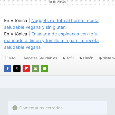
En Vitónica |
Nuggets de tofu al horno: receta
saludable vegana y sin gluten
En Vitónica |
Ensalada de espinacas con tofu
marinado al limón y tomillo a la parrilla: receta
saludable vegana
TEMAS
Recetas Saludables
Tofu
Limón
dieta 
FACEBOOK
TWITTER
FLIPBOARD
E-
WHATSAPP
MAIL
Comentarios cerrados