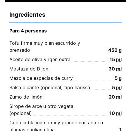
Ingredientes
Para 4 personas
Tofu firme muy bien escurrido y
prensado
450
g
Aceite de oliva virgen extra
15
ml
Mostaza de Dijon
30
ml
Mezcla de especias de curry
5
g
Salsa picante (opcional) tipo harissa
5
ml
Zumo de limón
20
ml
Sirope de arce u otro vegetal
(opcional)
10
ml
Cebolla blanca no muy grande cortada en
plumas o juliana fina
1