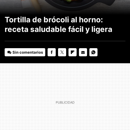
Tortilla de brócoli al horno:
receta saludable fácil y ligera
Sin comentarios
FACEBOOK
TWITTER
FLIPBOARD
E-
WHATSAPP
MAIL