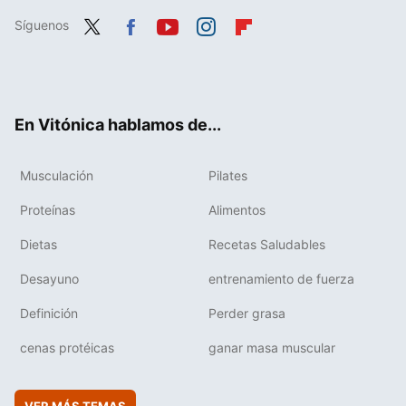
Síguenos
Twit
Fac
You
Inst
Flip
ter
ebo
tub
agr
boa
ok
e
am
rd
En Vitónica hablamos de...
Musculación
Pilates
Proteínas
Alimentos
Dietas
Recetas Saludables
Desayuno
entrenamiento de fuerza
Definición
Perder grasa
cenas protéicas
ganar masa muscular
VER MÁS TEMAS