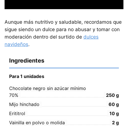
Aunque más nutritivo y saludable, recordamos que
sigue siendo un dulce para no abusar y tomar con
moderación dentro del surtido de
dulces
navideños
.
Ingredientes
Para 1 unidades
Chocolate negro sin azúcar mínimo
70%
250
g
Mijo hinchado
60
g
Erititrol
10
g
Vainilla en polvo o molida
2
g