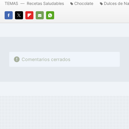
TEMAS
Recetas Saludables
Chocolate
Dulces de N
FACEBOOK
TWITTER
FLIPBOARD
E-
WHATSAPP
MAIL
Comentarios cerrados