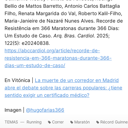
Bellio de Mattos Barretto, Antonio Carlos Battaglia
Filho, Renata Margarida do Val, Roberto Kalil-Filho,
Maria-Janieire de Nazaré Nunes Alves. Recorde de
Resistência em 366 Maratonas durante 366 Dias:
Um Estudo de Caso.
Arq. Bras. Cardiol
. 2025;
122(5): e20240838.
https://abccardiol.org/article/recorde-de-
resistencia-em-366-maratonas-durante-366-
dias-um-estudo-de-caso/
En Vitónica |
La muerte de un corredor en Madrid
abre el debate sobre las carreras populares: ¿tiene
sentido exigir un certificado médico?
Imagen |
@hugofarias366
TEMAS
Running
Correr
Maratón
Récord Guinne