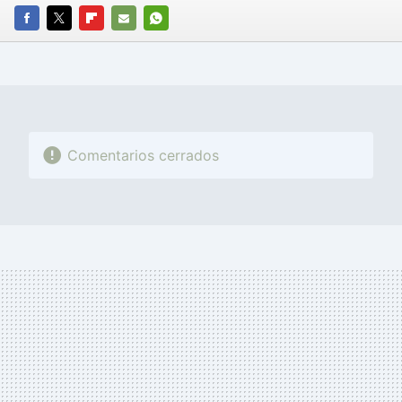
FACEBOOK
TWITTER
FLIPBOARD
E-
WHATSAPP
MAIL
Comentarios cerrados