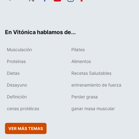
Twit
Fac
You
Inst
Flip
ter
ebo
tub
agr
boa
ok
e
am
rd
En Vitónica hablamos de...
Musculación
Pilates
Proteínas
Alimentos
Dietas
Recetas Saludables
Desayuno
entrenamiento de fuerza
Definición
Perder grasa
cenas protéicas
ganar masa muscular
VER MÁS TEMAS