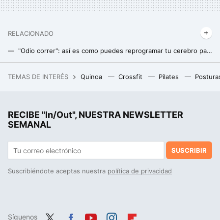
RELACIONADO
"Odio correr": así es como puedes reprogramar tu cerebro para amar el running y engancharte al deporte
Este es el tiempo en que deberías completar una carrera de 10 kilómetros
TEMAS DE INTERÉS
Quinoa
Crossfit
Pilates
Postura
Una empresa valenciana patenta la primera horchata del mundo sin azúcar ni edulcorantes: “Han sido años de trabajo, pruebas, fracasos… ”
Un español sale a correr en Kenia y se le une un trabajador local con mocasines a 3:45 min/Km. Aún no sale de su asombro
RECIBE "In/Out", NUESTRA NEWSLETTER
SEMANAL
SUSCRIBIR
Suscribiéndote aceptas nuestra
política de privacidad
Síguenos