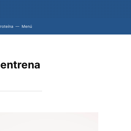
roteína
Menú
 entrena