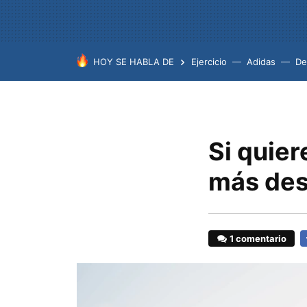
HOY SE HABLA DE
Ejercicio
Adidas
De
Si quier
más des
1 comentario
F