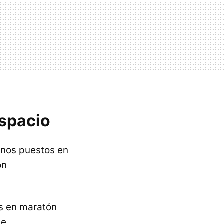
spacio
enos puestos en
on
os en maratón
de