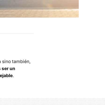
a sino también,
s ser un
ejable
.