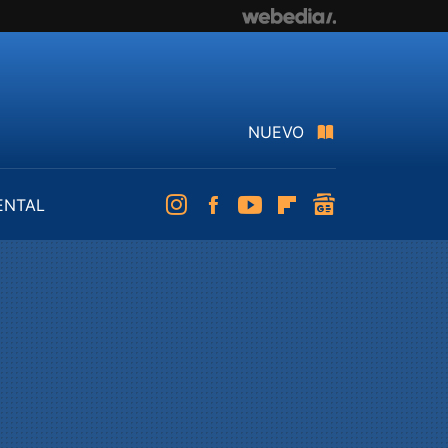
NUEVO
ENTAL
Instagram
Facebook
Youtube
Flipboard
googlenews