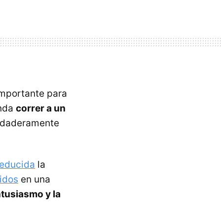
importante para
enda
correr a un
rdaderamente
reducida
la
pidos
en una
tusiasmo y la