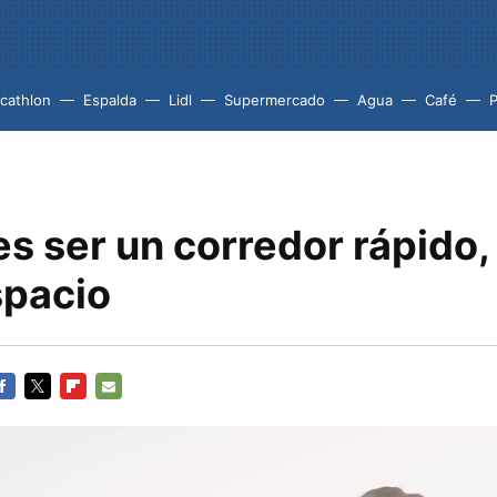
cathlon
Espalda
Lidl
Supermercado
Agua
Café
P
es ser un corredor rápido,
pacio
ACEBOOK
TWITTER
FLIPBOARD
E-
MAIL