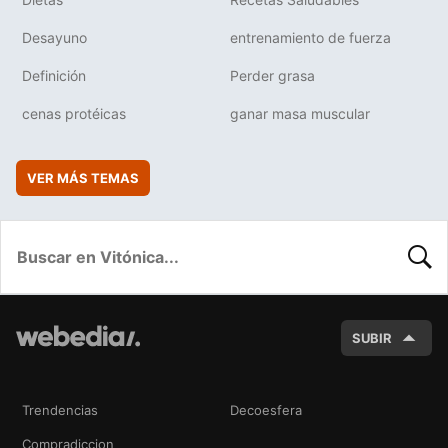
Desayuno
entrenamiento de fuerza
Definición
Perder grasa
cenas protéicas
ganar masa muscular
VER MÁS TEMAS
BUSC
SUBIR
Trendencias
Decoesfera
Compradiccion