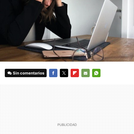
Sin comentarios
FACEBOOK
TWITTER
FLIPBOARD
E-
WHATSAPP
MAIL