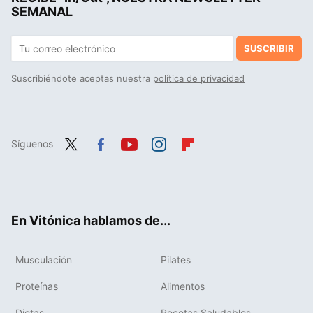
SEMANAL
SUSCRIBIR
Suscribiéndote aceptas nuestra
política de privacidad
Síguenos
Twit
Fac
You
Inst
Flip
ter
ebo
tub
agr
boa
ok
e
am
rd
En Vitónica hablamos de...
Musculación
Pilates
Proteínas
Alimentos
Dietas
Recetas Saludables