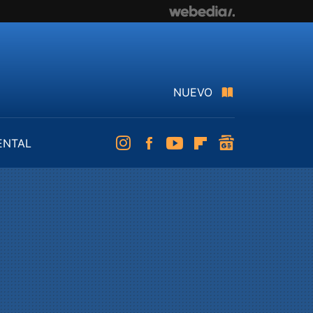
NUEVO
ENTAL
Instagram
Facebook
Youtube
Flipboard
googlenews