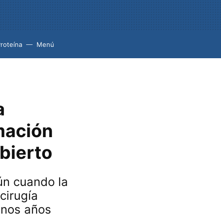
roteína
Menú
a
mación
bierto
ún cuando la
cirugía
unos años