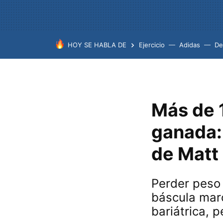
HOY SE HABLA DE
Ejercicio
Adidas
De
Más de 
ganada:
de Matt 
Perder peso 
báscula marc
bariátrica, 