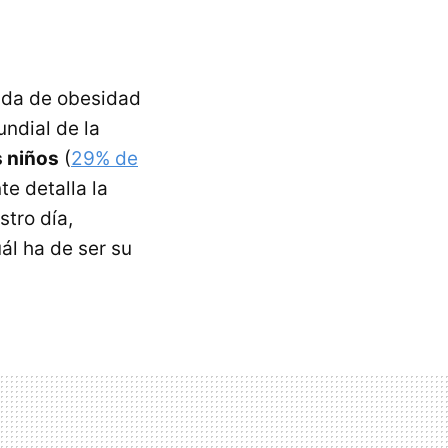
nida de obesidad
undial de la
s niños
(
29% de
e detalla la
stro día,
ál ha de ser su