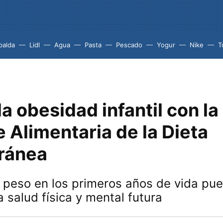
palda
Lidl
Agua
Pasta
Pescado
Yogur
Nike
T
la obesidad infantil con l
 Alimentaria de la Dieta
ránea
 peso en los primeros años de vida pu
a salud física y mental futura