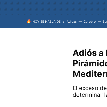
HOY SE HABLA DE
Adidas
Cerebro
Es
Adiós a 
Pirámide
Mediter
El exceso de
determinar l