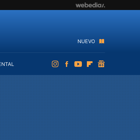
NUEVO
ENTAL
Instagram
Facebook
Youtube
Flipboard
googlenews