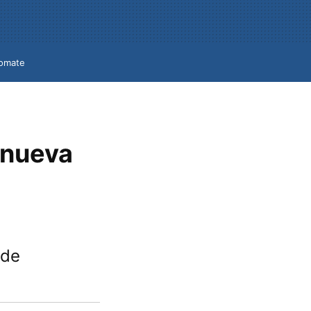
omate
a nueva
ede