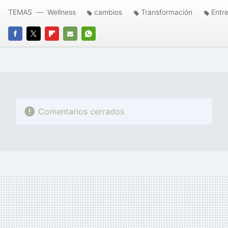
TEMAS
Wellness
cambios
Transformación
Entr
FACEBOOK
TWITTER
FLIPBOARD
E-
WHATSAPP
MAIL
Comentarios cerrados