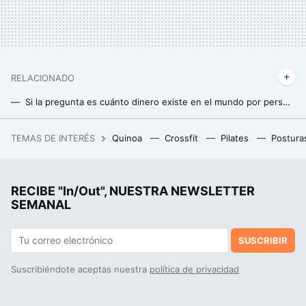
RELACIONADO
Si la pregunta es cuánto dinero existe en el mundo por persona, este revelador gráfico tiene la respuesta
TEMAS DE INTERÉS
Quinoa
Crossfit
Pilates
Postura
RECIBE "In/Out", NUESTRA NEWSLETTER
SEMANAL
SUSCRIBIR
Suscribiéndote aceptas nuestra
política de privacidad