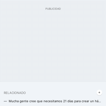
RELACIONADO
Mucha gente cree que necesitamos 21 días para crear un hábito, pero la ciencia ha desmentido ese mito y el tiempo es mucho mayor