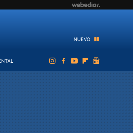
NUEVO
ENTAL
Instagram
Facebook
Youtube
Flipboard
googlenews