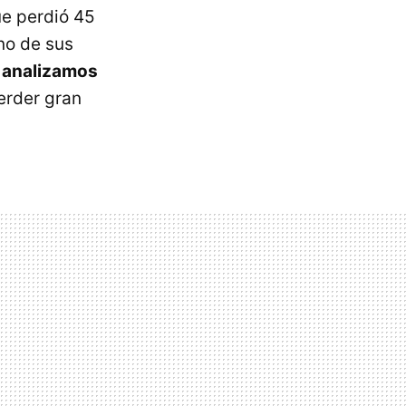
ue perdió 45
uno de sus
o
analizamos
erder gran