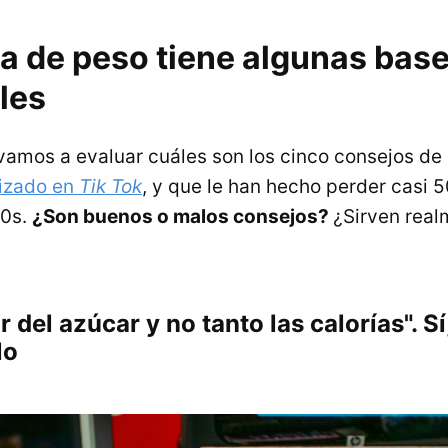
da de peso tiene algunas bas
les
vamos a evaluar cuáles son los cinco consejos de 
lizado en
Tik Tok
, y que le han hecho perder casi 5
50s.
¿Son buenos o malos consejos?
¿Sirven real
r del azúcar y no tanto las calorías". S
lo