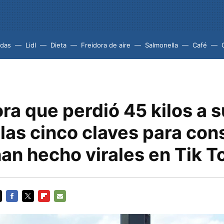
idas
Lidl
Dieta
Freidora de aire
Salmonella
Café
ra que perdió 45 kilos a 
las cinco claves para con
an hecho virales en Tik T
FACEBOOK
TWITTER
FLIPBOARD
E-
MAIL