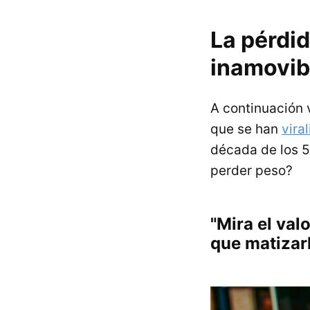
La pérdi
inamovib
A continuación 
que se han
vira
década de los 
perder peso?
"Mira el valo
que matizar