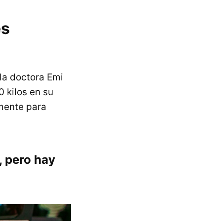
es
la doctora Emi
0 kilos en su
mente para
í, pero hay