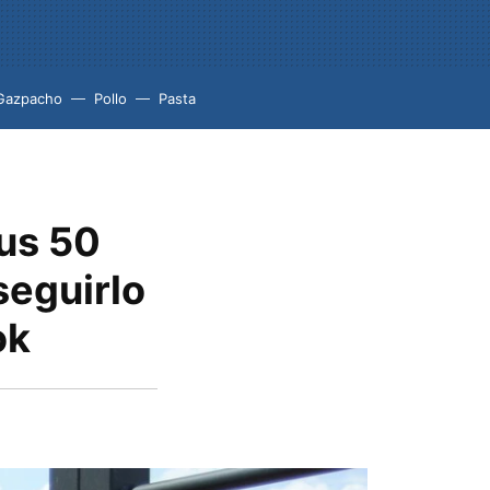
Gazpacho
Pollo
Pasta
sus 50
seguirlo
ok