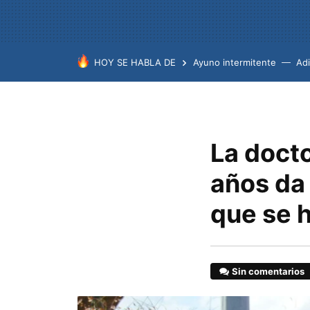
HOY SE HABLA DE
Ayuno intermitente
Ad
La docto
años da 
que se h
Sin comentarios