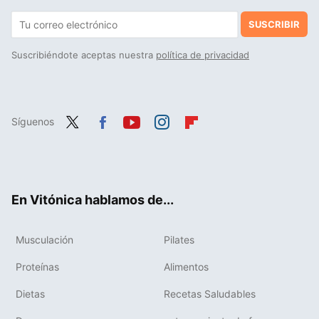
SUSCRIBIR
Suscribiéndote aceptas nuestra
política de privacidad
Síguenos
Twit
Fac
You
Inst
Flip
ter
ebo
tub
agr
boa
ok
e
am
rd
En Vitónica hablamos de...
Musculación
Pilates
Proteínas
Alimentos
Dietas
Recetas Saludables