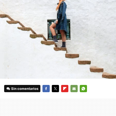
Sin comentarios
FACEBOOK
TWITTER
FLIPBOARD
E-
WHATSAPP
MAIL