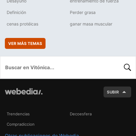
Desayuno
entrenamiento de fuerza
Definición
Perder grasa
cenas protéicas
ganar masa muscular
VER MÁS TEMAS
BUSC
SUBIR
Trendencias
Decoesfera
Compradiccion
Otras publicaciones de Webedia