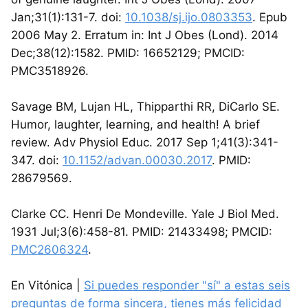
Jan;31(1):131-7. doi:
10.1038/sj.ijo.0803353
. Epub
2006 May 2. Erratum in: Int J Obes (Lond). 2014
Dec;38(12):1582. PMID: 16652129; PMCID:
PMC3518926.
Savage BM, Lujan HL, Thipparthi RR, DiCarlo SE.
Humor, laughter, learning, and health! A brief
review. Adv Physiol Educ. 2017 Sep 1;41(3):341-
347. doi:
10.1152/advan.00030.2017
. PMID:
28679569.
Clarke CC. Henri De Mondeville. Yale J Biol Med.
1931 Jul;3(6):458-81. PMID: 21433498; PMCID:
PMC2606324
.
En Vitónica |
Si puedes responder "sí" a estas seis
preguntas de forma sincera, tienes más felicidad