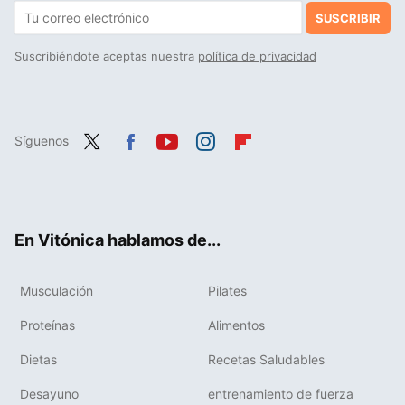
SUSCRIBIR
Suscribiéndote aceptas nuestra
política de privacidad
Síguenos
Twit
Fac
You
Inst
Flip
ter
ebo
tub
agr
boa
ok
e
am
rd
En Vitónica hablamos de...
Musculación
Pilates
Proteínas
Alimentos
Dietas
Recetas Saludables
Desayuno
entrenamiento de fuerza