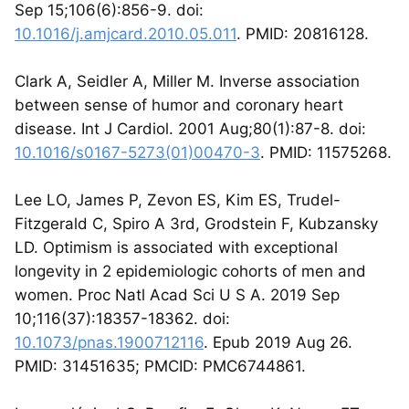
Sep 15;106(6):856-9. doi:
10.1016/j.amjcard.2010.05.011
. PMID: 20816128.
Clark A, Seidler A, Miller M. Inverse association
between sense of humor and coronary heart
disease. Int J Cardiol. 2001 Aug;80(1):87-8. doi:
10.1016/s0167-5273(01)00470-3
. PMID: 11575268.
Lee LO, James P, Zevon ES, Kim ES, Trudel-
Fitzgerald C, Spiro A 3rd, Grodstein F, Kubzansky
LD. Optimism is associated with exceptional
longevity in 2 epidemiologic cohorts of men and
women. Proc Natl Acad Sci U S A. 2019 Sep
10;116(37):18357-18362. doi:
10.1073/pnas.1900712116
. Epub 2019 Aug 26.
PMID: 31451635; PMCID: PMC6744861.