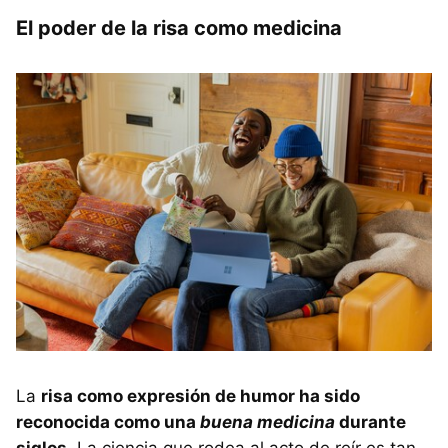
El poder de la risa como medicina
La
risa como expresión de humor ha sido
reconocida como una
buena medicina
durante
siglos
. La ciencia que rodea al acto de reír es tan