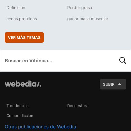
Definición
Perder grasa
cenas protéicas
ganar masa muscular
VER MÁS TEMAS
BUSC
SUBIR
Trendencias
Decoesfera
Compradiccion
Otras publicaciones de Webedia