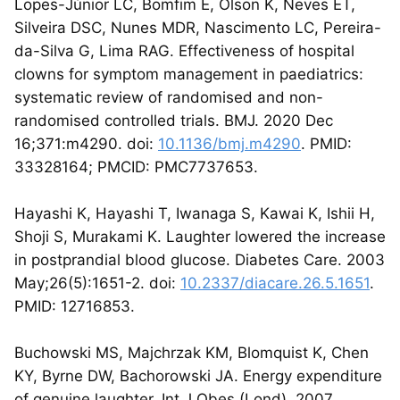
Lopes-Júnior LC, Bomfim E, Olson K, Neves ET,
Silveira DSC, Nunes MDR, Nascimento LC, Pereira-
da-Silva G, Lima RAG. Effectiveness of hospital
clowns for symptom management in paediatrics:
systematic review of randomised and non-
randomised controlled trials. BMJ. 2020 Dec
16;371:m4290. doi:
10.1136/bmj.m4290
. PMID:
33328164; PMCID: PMC7737653.
Hayashi K, Hayashi T, Iwanaga S, Kawai K, Ishii H,
Shoji S, Murakami K. Laughter lowered the increase
in postprandial blood glucose. Diabetes Care. 2003
May;26(5):1651-2. doi:
10.2337/diacare.26.5.1651
.
PMID: 12716853.
Buchowski MS, Majchrzak KM, Blomquist K, Chen
KY, Byrne DW, Bachorowski JA. Energy expenditure
of genuine laughter. Int J Obes (Lond). 2007