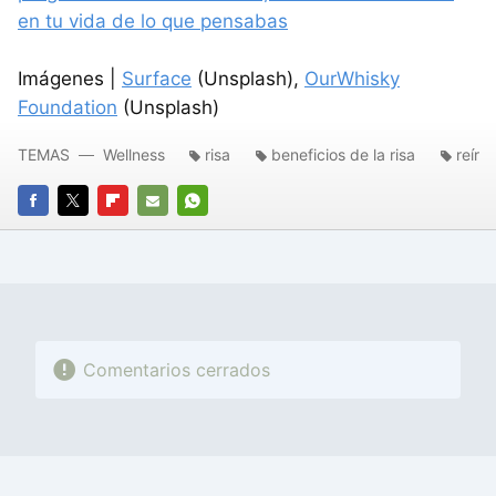
en tu vida de lo que pensabas
Imágenes |
Surface
(Unsplash),
OurWhisky
Foundation
(Unsplash)
TEMAS
Wellness
risa
beneficios de la risa
reír
FACEBOOK
TWITTER
FLIPBOARD
E-
WHATSAPP
MAIL
Comentarios cerrados