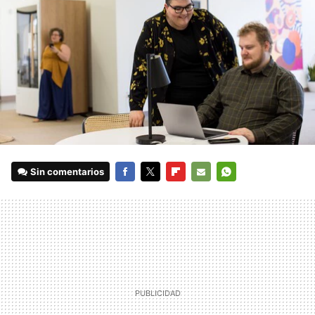
Sin comentarios
FACEBOOK
TWITTER
FLIPBOARD
E-
WHATSAPP
MAIL