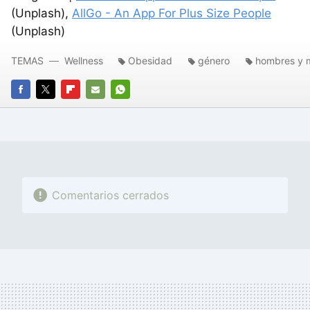
(Unplash),
AllGo - An App For Plus Size People
(Unplash)
TEMAS
Wellness
Obesidad
género
hombres y 
FACEBOOK
TWITTER
FLIPBOARD
E-
WHATSAPP
MAIL
Comentarios cerrados