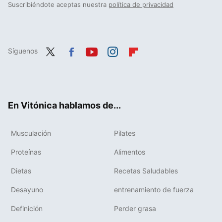
Suscribiéndote aceptas nuestra
política de privacidad
Síguenos
Twit
Fac
You
Inst
Flip
ter
ebo
tub
agr
boa
ok
e
am
rd
En Vitónica hablamos de...
Musculación
Pilates
Proteínas
Alimentos
Dietas
Recetas Saludables
Desayuno
entrenamiento de fuerza
Definición
Perder grasa