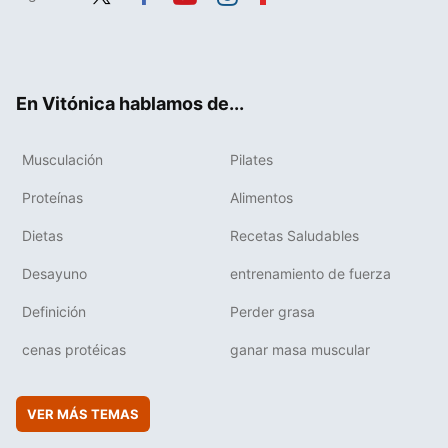
Twit
Fac
You
Inst
Flip
ter
ebo
tub
agr
boa
ok
e
am
rd
En Vitónica hablamos de...
Musculación
Pilates
Proteínas
Alimentos
Dietas
Recetas Saludables
Desayuno
entrenamiento de fuerza
Definición
Perder grasa
cenas protéicas
ganar masa muscular
VER MÁS TEMAS