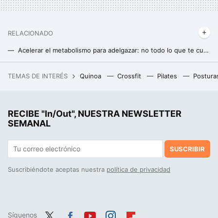
RELACIONADO
Acelerar el metabolismo para adelgazar: no todo lo que te cuentan funciona. Esto es lo que dicen los expertos
Esta es la forma más eficaz de acelerar tu metabolismo si buscas adelgazar y perder grasa
TEMAS DE INTERÉS
Quinoa
Crossfit
Pilates
Postura
Fichamos los jerséis navideños más bonitos, adorables y calentitos por menos de 16 euros
Estas son las cuatro claves que hacen las personas más felices según un experto de Harvard
RECIBE "In/Out", NUESTRA NEWSLETTER
Llegan las nuevas tendencias en fitness para 2025, según el Colegio Americano de Medicina Deportiva (ACSM)
SEMANAL
SUSCRIBIR
Suscribiéndote aceptas nuestra
política de privacidad
Síguenos