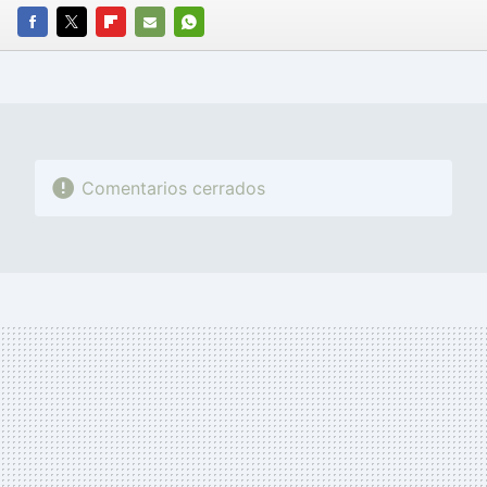
FACEBOOK
TWITTER
FLIPBOARD
E-
WHATSAPP
MAIL
Comentarios cerrados