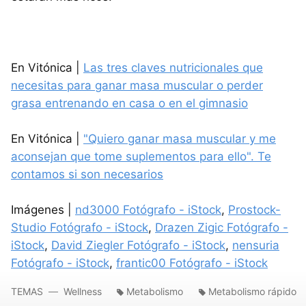
En Vitónica |
Las tres claves nutricionales que
necesitas para ganar masa muscular o perder
grasa entrenando en casa o en el gimnasio
En Vitónica |
"Quiero ganar masa muscular y me
aconsejan que tome suplementos para ello". Te
contamos si son necesarios
Imágenes |
nd3000 Fotógrafo - iStock
,
Prostock-
Studio Fotógrafo - iStock
,
Drazen Zigic Fotógrafo -
iStock
,
David Ziegler Fotógrafo - iStock
,
nensuria
Fotógrafo - iStock
,
frantic00 Fotógrafo - iStock
TEMAS
Wellness
Metabolismo
Metabolismo rápido