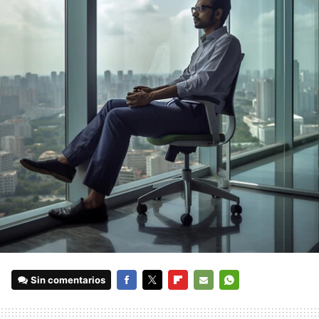
Sin comentarios
FACEBOOK
TWITTER
FLIPBOARD
E-
WHATSAPP