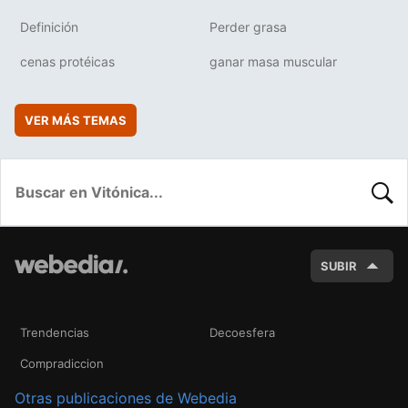
Definición
Perder grasa
cenas protéicas
ganar masa muscular
VER MÁS TEMAS
BUSC
SUBIR
Trendencias
Decoesfera
Compradiccion
Otras publicaciones de Webedia