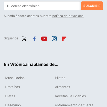
SUSCRIBIR
Suscribiéndote aceptas nuestra
política de privacidad
Síguenos
Twit
Fac
You
Inst
Flip
ter
ebo
tub
agr
boa
ok
e
am
rd
En Vitónica hablamos de...
Musculación
Pilates
Proteínas
Alimentos
Dietas
Recetas Saludables
Desayuno
entrenamiento de fuerza