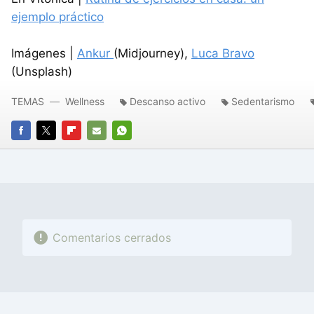
ejemplo práctico
Imágenes |
Ankur
(Midjourney),
Luca Bravo
(Unsplash)
TEMAS
Wellness
Descanso activo
Sedentarismo
FACEBOOK
TWITTER
FLIPBOARD
E-
WHATSAPP
MAIL
Comentarios cerrados