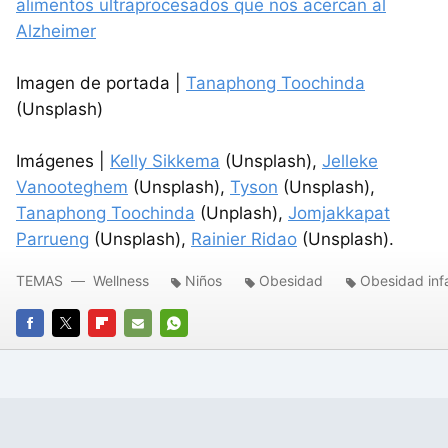
alimentos ultraprocesados que nos acercan al
Alzheimer
Imagen de portada |
Tanaphong Toochinda
(Unsplash)
Imágenes |
Kelly Sikkema
(Unsplash),
Jelleke
Vanooteghem
(Unsplash),
Tyson
(Unsplash),
Tanaphong Toochinda
(Unplash),
Jomjakkapat
Parrueng
(Unsplash),
Rainier Ridao
(Unsplash).
TEMAS
Wellness
Niños
Obesidad
Obesidad infa
FACEBOOK
TWITTER
FLIPBOARD
E-
WHATSAPP
MAIL