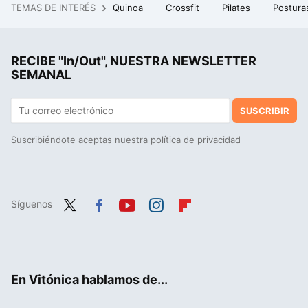
TEMAS DE INTERÉS
Quinoa
Crossfit
Pilates
Postura
RECIBE "In/Out", NUESTRA NEWSLETTER
SEMANAL
SUSCRIBIR
Suscribiéndote aceptas nuestra
política de privacidad
Síguenos
Twit
Fac
You
Inst
Flip
ter
ebo
tub
agr
boa
ok
e
am
rd
En Vitónica hablamos de...