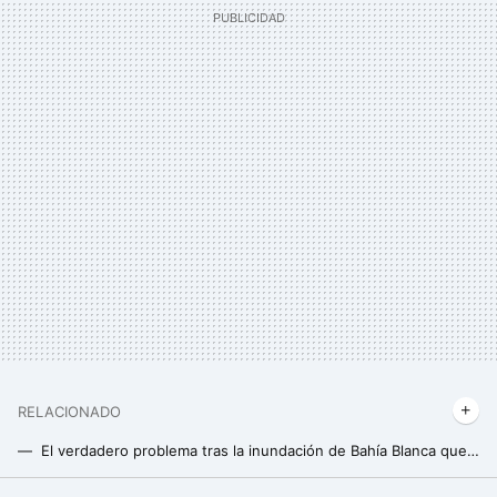
RELACIONADO
El verdadero problema tras la inundación de Bahía Blanca que dejó 16 muertos y 900 evacuados: no se trata del proyecto HAARP