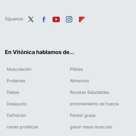
Síguenos
Twit
Fac
You
Inst
Flip
ter
ebo
tub
agr
boa
ok
e
am
rd
En Vitónica hablamos de...
Musculación
Pilates
Proteínas
Alimentos
Dietas
Recetas Saludables
Desayuno
entrenamiento de fuerza
Definición
Perder grasa
cenas protéicas
ganar masa muscular