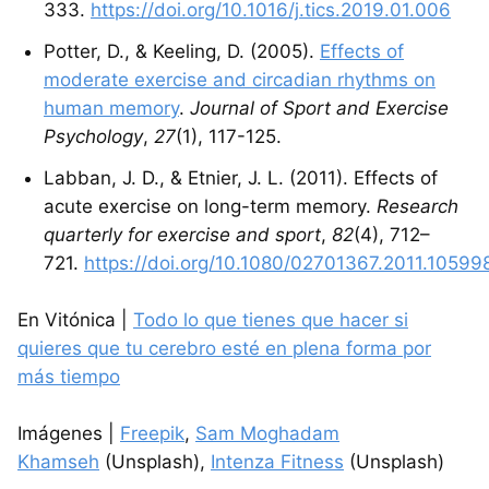
333.
https://doi.org/10.1016/j.tics.2019.01.006
Potter, D., & Keeling, D. (2005).
Effects of
moderate exercise and circadian rhythms on
human memory
.
Journal of Sport and Exercise
Psychology
,
27
(1), 117-125.
Labban, J. D., & Etnier, J. L. (2011). Effects of
acute exercise on long-term memory.
Research
quarterly for exercise and sport
,
82
(4), 712–
721.
https://doi.org/10.1080/02701367.2011.10599
En Vitónica |
Todo lo que tienes que hacer si
quieres que tu cerebro esté en plena forma por
más tiempo
Imágenes |
Freepik
,
Sam Moghadam
Khamseh
(Unsplash),
Intenza Fitness
(Unsplash)