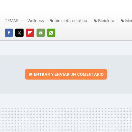
TEMAS
Wellness
bicicleta estática
Bicicleta
Me
FACEBOOK
TWITTER
FLIPBOARD
E-
WHATSAPP
MAIL
ENTRAR Y ENVIAR UN COMENTARIO