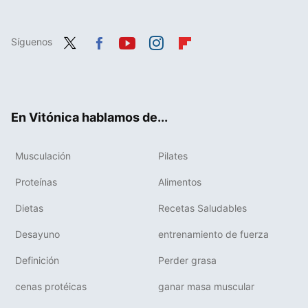
Síguenos
Twit
Fac
You
Inst
Flip
ter
ebo
tub
agr
boa
ok
e
am
rd
En Vitónica hablamos de...
Musculación
Pilates
Proteínas
Alimentos
Dietas
Recetas Saludables
Desayuno
entrenamiento de fuerza
Definición
Perder grasa
cenas protéicas
ganar masa muscular