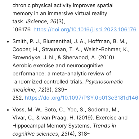
chronic physical activity improves spatial
memory in an immersive virtual reality
task.
iScience
,
26
(3),
106176.
https://doi.org/10.1016/j.isci.2023.106176
Smith, P. J., Blumenthal, J. A., Hoffman, B. M.,
Cooper, H., Strauman, T. A., Welsh-Bohmer, K.,
Browndyke, J. N., & Sherwood, A. (2010).
Aerobic exercise and neurocognitive
performance: a meta-analytic review of
randomized controlled trials.
Psychosomatic
medicine
,
72
(3), 239–
252.
https://doi.org/10.1097/PSY.0b013e3181d14
Voss, M. W., Soto, C., Yoo, S., Sodoma, M.,
Vivar, C., & van Praag, H. (2019). Exercise and
Hippocampal Memory Systems.
Trends in
cognitive sciences
,
23
(4), 318–