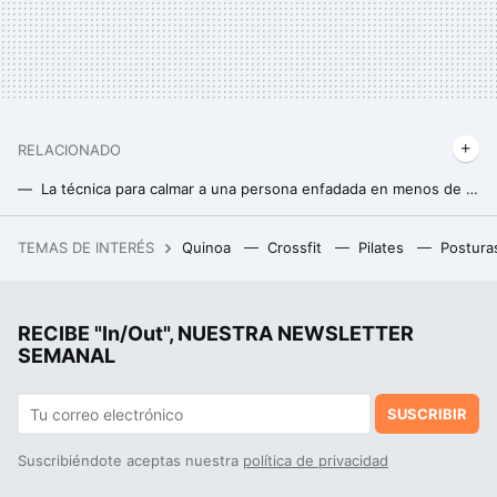
RELACIONADO
La técnica para calmar a una persona enfadada en menos de dos minutos según un experto en resolución de conflictos
Los tres consejos de Denise Austin a sus 67 años para mantener el abdomen plano
TEMAS DE INTERÉS
Quinoa
Crossfit
Pilates
Postura
El sencillo truco de los dos ventiladores que ayuda a refrescar la vivienda sin aire acondicionado
RECIBE "In/Out", NUESTRA NEWSLETTER
SEMANAL
SUSCRIBIR
Suscribiéndote aceptas nuestra
política de privacidad