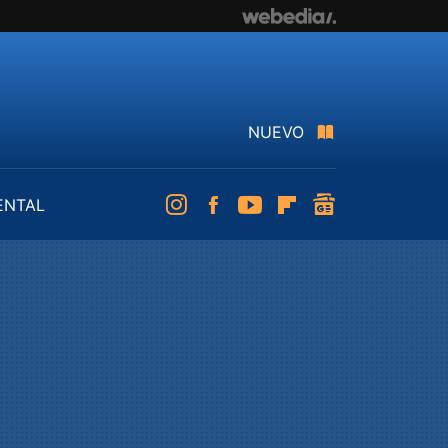
NUEVO
ENTAL
Instagram
Facebook
Youtube
Flipboard
googlenews