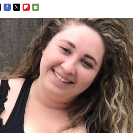
FACEBOOK
TWITTER
FLIPBOARD
E-
MAIL