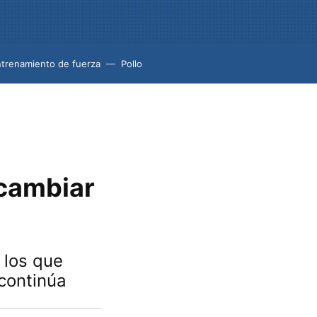
trenamiento de fuerza
Pollo
 cambiar
 los que
continúa