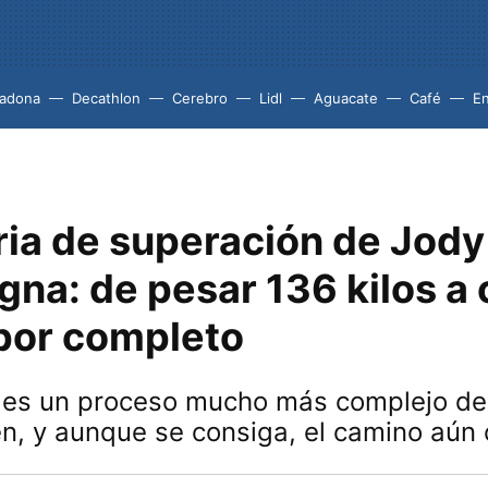
adona
Decathlon
Cerebro
Lidl
Aguacate
Café
En
ria de superación de Jody
gna: de pesar 136 kilos a
 por completo
 es un proceso mucho más complejo de
n, y aunque se consiga, el camino aún 